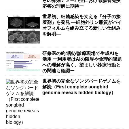
らの赤痢アメーバ症における腸管免疫
応答の理解に期待ー
世界初、細菌感染を支える「分子の接
着剤」を発見 ―細胞外リン脂質がバイ
オフィルムを組み立てる新しい仕組み
を解明―
研修医の約4割が診療現場で生成AIを
活用 ー利用者はAIの限界や倫理的課題
への理解が高く、望ましい診療行動と
の関連も確認ー
世界初の完全なソングバードゲノムを
解読（First complete songbird
genome reveals hidden biology）