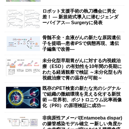
ロボット支援手術の執刀機会に男女
差！ — 新規術式導入に潜むジェンダ
ーバイアス— Surgeryに発表
骨髄不全・血液がんの新たな原因遺伝
子を提唱―患者iPSで病態再現、遺伝
子編集で改善―
未分化型早期胃がんに対する内視鏡治
療（ESD）の有効性を10年間の長期に
わたる経過観察で検証 ～未分化型も内
視鏡治療で胃の温存が可能～
既存のPET検査の新たな光のシグナル
で組織の微細環境を見える化する新技
術 ―世界初、ポジトロニウム比率画像
化（PRI）の原理検証に成功―
非病原性アメーバ(Entamoeba dispar)
の腸管感染モデル確立 ー新しい角度か