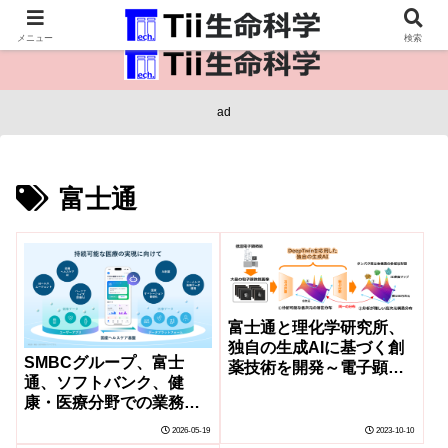
医療保健・生命・生物の情報インフラ。
メニュー
検索
ad
富士通
富士通と理化学研究所、
独自の生成AIに基づく創
SMBCグループ、富士
薬技術を開発～電子顕微
通、ソフトバンク、健
鏡画像からタンパク質の
康・医療分野での業務提
広範囲な構造変化の予測
携に合意し、持続可能な
を実現～
2026-05-19
2023-10-10
医療の実現に向けて国産