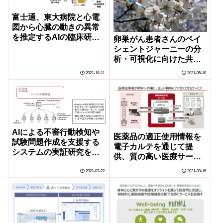
富士通、東大病院と心電
図から心臓の動きの異常
を推定するAIの臨床研究
卵巣がん患者さんのペイ
を開始
シェントジャーニーの分
析・可視化に向けた共同
研究を開始
2021-10-11
2021-05-18
AIによる不審行動検知や
医薬品の適正使用情報を
試験問題作成を支援する
電子カルテを通じて提
システムの実証研究を実
供、質の高い医療サービ
施
スと患者のQOL向上に貢
2021-03-22
2021-03-16
献