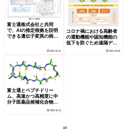
富士通株式会社と共同
で、AIの推定根拠を説明
コロナ禍における高齢者
できる遺伝子変異の病原
の運動機能や認知機能の
性推定の検証システムを
低下を防ぐため遠隔デイ
開発しました。
サービスを実現するシス
2021-03-11
2021-03-02
テムの共同研究を開始
富士通とペプチドリー
ム、高速かつ高精度に中
分子医薬品候補化合物の
探索を実現
2020-10-13
ad