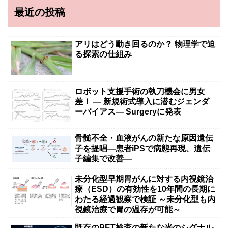
最近の投稿
アリはどう動き回るのか？ 物理学で迫
る探索の仕組み
ロボット支援手術の執刀機会に男女
差！ — 新規術式導入に潜むジェンダ
ーバイアス— Surgeryに発表
骨髄不全・血液がんの新たな原因遺伝
子を提唱―患者iPSで病態再現、遺伝
子編集で改善―
未分化型早期胃がんに対する内視鏡治
療（ESD）の有効性を10年間の長期に
わたる経過観察で検証 ～未分化型も内
視鏡治療で胃の温存が可能～
既存のPET検査の新たな光のシグナル