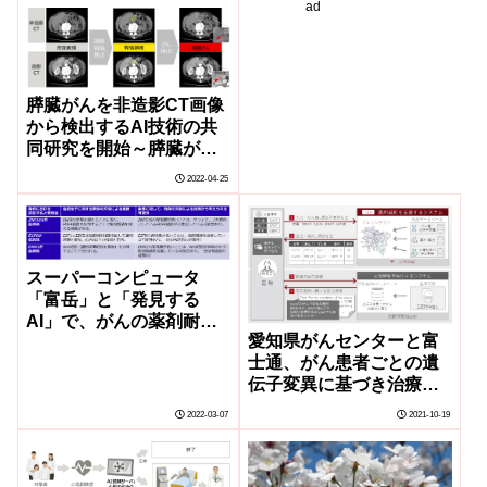
ad
ヘルスケア基盤を構築～
国民の健康寿命延伸と医
療機関の経営効率化、国
の医療費抑制に寄与～
膵臓がんを非造影CT画像
から検出するAI技術の共
同研究を開始～膵臓がん
のより早期の発見を支援
2022-04-25
し、さらに多くの患者の
救命やQOL向上に貢献～
スーパーコンピュータ
「富岳」と「発見する
AI」で、がんの薬剤耐性
愛知県がんセンターと富
に関わる未知の因果メカ
士通、がん患者ごとの遺
ニズムを高速に発見する
伝子変異に基づき治療薬
新技術を開発
の選択をAIにより支援す
2022-03-07
2021-10-19
るシステムを開発