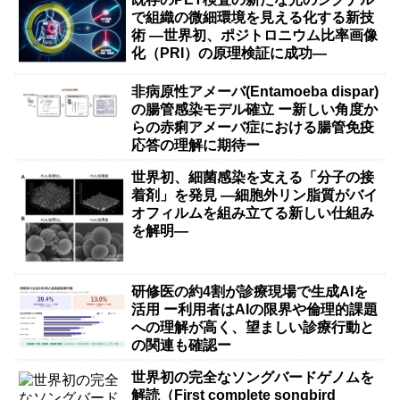
で組織の微細環境を見える化する新技
術 ―世界初、ポジトロニウム比率画像
化（PRI）の原理検証に成功―
非病原性アメーバ(Entamoeba dispar)
の腸管感染モデル確立 ー新しい角度か
らの赤痢アメーバ症における腸管免疫
応答の理解に期待ー
世界初、細菌感染を支える「分子の接
着剤」を発見 ―細胞外リン脂質がバイ
オフィルムを組み立てる新しい仕組み
を解明―
研修医の約4割が診療現場で生成AIを
活用 ー利用者はAIの限界や倫理的課題
への理解が高く、望ましい診療行動と
の関連も確認ー
世界初の完全なソングバードゲノムを
解読（First complete songbird