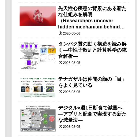
先天性心疾患の背景にある新た
な仕組みを解明
（Researchers uncover
hidden mechanism behind
congenital heart disease）
2026-08-06
タンパク質の動く構造を読み解
く―中性子散乱と計算科学の統
合解析―
2026-08-05
テナガザルは仲間の顔の「目」
をよく見ている
2026-08-05
デジタル×週1日断食で減量へ
―アプリと配食で実現する新た
な減量法―
2026-08-05