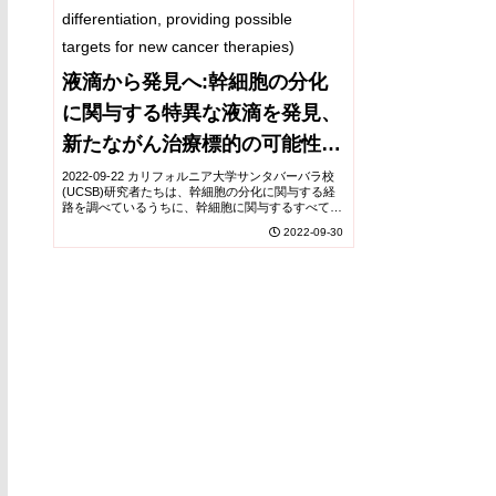
液滴から発見へ:幹細胞の分化
に関与する特異な液滴を発見、
新たながん治療標的の可能性
(From Droplet to
2022-09-22 カリフォルニア大学サンタバーバラ校
(UCSB)研究者たちは、幹細胞の分化に関与する経
Discovery:Scientists
路を調べているうちに、幹細胞に関与するすべての
タンパク質が、組み立てられたラインや硬い構造で
2022-09-30
discover a peculiar liquid
はなく、液体のしずく状に凝集していることを...
droplet involved in stem cell
differentiation, providing
possible targets for new
cancer therapies)