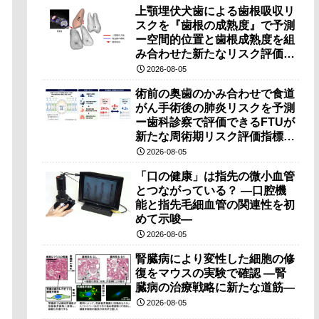
上顎埋伏犬歯による歯根吸収リ
スクを『歯根の成熟度』で予測
ー空間的位置と歯根成熟度を組
み合わせた新たなリスク評価法
を提案ー
2026-08-05
術前の奥歯のかみ合わせで食道
がん手術後の肺炎リスクを予測
ー歯科診察で評価できるFTUが
新たな周術期リスク評価指標と
なる可能性ー
2026-08-05
「口の健康」は指先の微小血管
とつながっている？ ―口腔機
能と指先毛細血管の関連性を初
めて示唆―
2026-08-05
腎臓病により変性した細胞の修
復をマウスの実験で確認 ―腎
臓病の治療戦略に新たな道筋―
2026-08-05