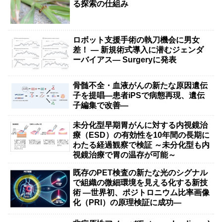
る探索の仕組み
ロボット支援手術の執刀機会に男女
差！ — 新規術式導入に潜むジェンダ
ーバイアス— Surgeryに発表
骨髄不全・血液がんの新たな原因遺伝
子を提唱―患者iPSで病態再現、遺伝
子編集で改善―
未分化型早期胃がんに対する内視鏡治
療（ESD）の有効性を10年間の長期に
わたる経過観察で検証 ～未分化型も内
視鏡治療で胃の温存が可能～
既存のPET検査の新たな光のシグナル
で組織の微細環境を見える化する新技
術 ―世界初、ポジトロニウム比率画像
化（PRI）の原理検証に成功―