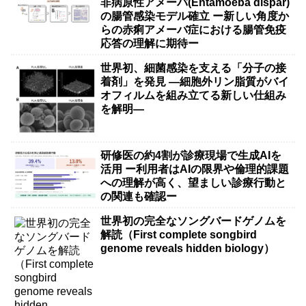
非病原性アメーバ(Entamoeba dispar)
の腸管感染モデル確立 ー新しい角度か
らの赤痢アメーバ症における腸管免疫
応答の理解に期待ー
世界初、細菌感染を支える「分子の接
着剤」を発見 ―細胞外リン脂質がバイ
オフィルムを組み立てる新しい仕組み
を解明―
研修医の約4割が診療現場で生成AIを
活用 ー利用者はAIの限界や倫理的課題
への理解が高く、望ましい診療行動と
の関連も確認ー
世界初の完全なソングバードゲノムを
解読（First complete songbird
genome reveals hidden biology）