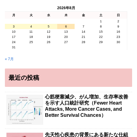
2026年8月
月
火
水
木
金
土
日
1
2
3
4
5
6
7
8
9
10
11
12
13
14
15
16
17
18
19
20
21
22
23
24
25
26
27
28
29
30
31
« 7月
最近の投稿
心筋梗塞減少、がん増加、生存率改善
を示す人口統計研究（Fewer Heart
Attacks, More Cancer Cases, and
Better Survival Chances）
先天性心疾患の背景にある新たな仕組