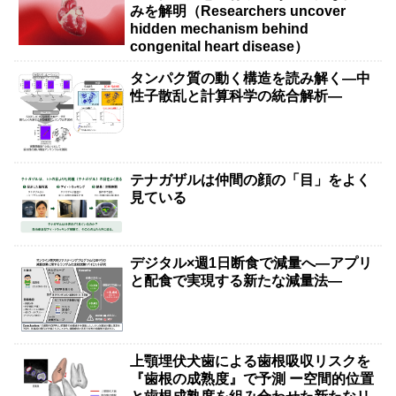
みを解明（Researchers uncover
hidden mechanism behind
congenital heart disease）
タンパク質の動く構造を読み解く―中
性子散乱と計算科学の統合解析―
テナガザルは仲間の顔の「目」をよく
見ている
デジタル×週1日断食で減量へ―アプリ
と配食で実現する新たな減量法―
上顎埋伏犬歯による歯根吸収リスクを
『歯根の成熟度』で予測 ー空間的位置