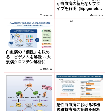
が白血病の新たなサブタ
イプを解明（Epigenetic
mapping provides
2026-07-23
2026-07-10
deeper insight into
ad
leukaemia）
白血病の「個性」を決め
るエピゲノムを解読 ～大
規模クロマチン解析によ
る新たな分類と層別化治
2026-07-09
療～
急性白血病における移植
後維持療法の意義を解析