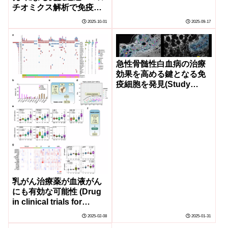
チオミクス解析で免疫抑
制性を解明～
2025-10-01
2025-09-17
急性骨髄性白血病の治療
効果を高める鍵となる免
疫細胞を発見(Study
Unveils Key Immune
Cells Found to Boost
Cancer Treatment
Success in Acute
Myeloid Leukemia)
乳がん治療薬が血液がん
にも有効な可能性 (Drug
in clinical trials for
breast cancer could also
2025-02-08
2025-01-31
treat some blood