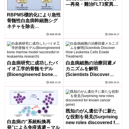
―再発・難治FLT3変異陽
性白血病に対するギルテ
RBPMS標的化により急性
リチニブ維持療法の検証
骨髄性白血病幹細胞シグ
―
ネチャを除去
（Targeting RBPMS
2026-05-08
2026-04-17
Selectively Eliminates
FOXO1-mediated Stem
Cell Signatures in Acute
Myeloid Leukemia）
白血病研究に成功したバ
白血病細胞の治療回避メ
イオ工学的骨髄モデル
カニズムを解明
(Bioengineered bone
(Scientists Discover
marrow model
How Leukemia Cells
2025-11-10
2025-10-21
successful in leukaemia
Evade Treatment)
research)
既知のがん遺伝子に新た
な役割を発見(Surprising
白血病の“系統転換再
new roles discovered for
発”による免疫逃避～マル
known cancer gene)