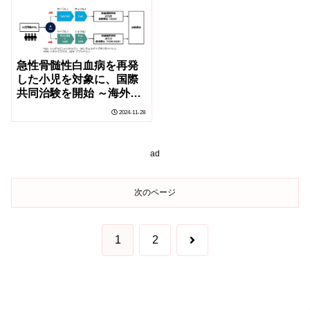
cancers)
急性骨髄性白血病を再発
した小児を対象に、国際
共同治験を開始 ～海外と
同時に新しい治療法を開
2024-11-28
発することで、ドラッグ
ラグの解消へ～
ad
次のページ
次
1
2
へ