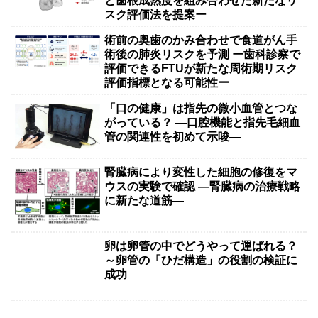
と歯根成熟度を組み合わせた新たなリ
スク評価法を提案ー
術前の奥歯のかみ合わせで食道がん手
術後の肺炎リスクを予測 ー歯科診察で
評価できるFTUが新たな周術期リスク
評価指標となる可能性ー
「口の健康」は指先の微小血管とつな
がっている？ ―口腔機能と指先毛細血
管の関連性を初めて示唆―
腎臓病により変性した細胞の修復をマ
ウスの実験で確認 ―腎臓病の治療戦略
に新たな道筋―
卵は卵管の中でどうやって運ばれる？
～卵管の「ひだ構造」の役割の検証に
成功