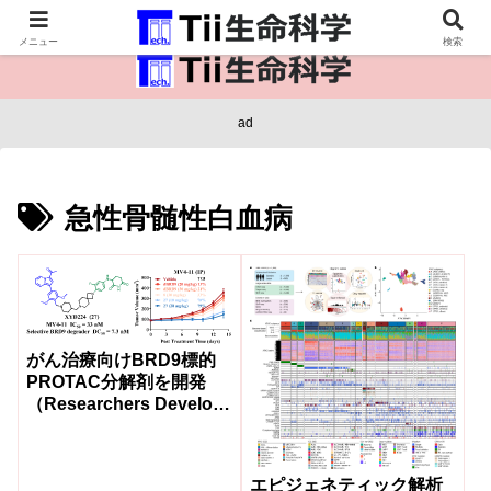
医療保健・生命・生物の情報インフラ。
メニュー
検索
ad
急性骨髄性白血病
がん治療向けBRD9標的
PROTAC分解剤を開発
（Researchers Develop
Two BRD9-Targeting
PROTAC Degraders for
Cancer Therapy）
エピジェネティック解析