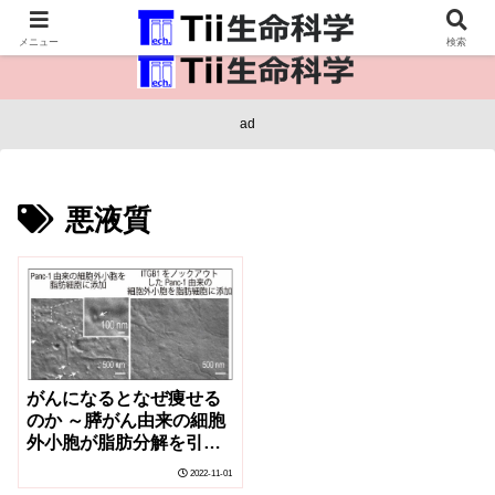
医療保健・生命・生物の情報インフラ。
メニュー
検索
ad
悪液質
がんになるとなぜ痩せる
のか ～膵がん由来の細胞
外小胞が脂肪分解を引き
起こすメカニズムを解明
2022-11-01
～