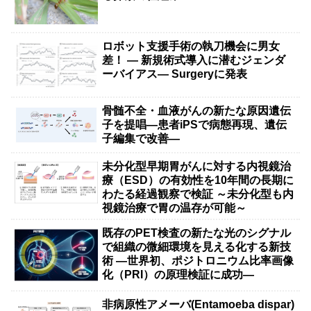
ロボット支援手術の執刀機会に男女
差！ — 新規術式導入に潜むジェンダ
ーバイアス— Surgeryに発表
骨髄不全・血液がんの新たな原因遺伝
子を提唱―患者iPSで病態再現、遺伝
子編集で改善―
未分化型早期胃がんに対する内視鏡治
療（ESD）の有効性を10年間の長期に
わたる経過観察で検証 ～未分化型も内
視鏡治療で胃の温存が可能～
既存のPET検査の新たな光のシグナル
で組織の微細環境を見える化する新技
術 ―世界初、ポジトロニウム比率画像
化（PRI）の原理検証に成功―
非病原性アメーバ(Entamoeba dispar)