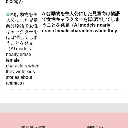
AIは動物を主人公にした児童向け物語
で女性キャラクターをほぼ消してしま
うことを発見（AI models nearly
erase female characters when they
write kids stories about animals）