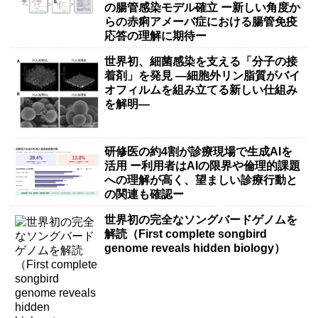
の腸管感染モデル確立 ー新しい角度か
らの赤痢アメーバ症における腸管免疫
応答の理解に期待ー
世界初、細菌感染を支える「分子の接
着剤」を発見 ―細胞外リン脂質がバイ
オフィルムを組み立てる新しい仕組み
を解明―
研修医の約4割が診療現場で生成AIを
活用 ー利用者はAIの限界や倫理的課題
への理解が高く、望ましい診療行動と
の関連も確認ー
世界初の完全なソングバードゲノムを
解読（First complete songbird
genome reveals hidden biology）