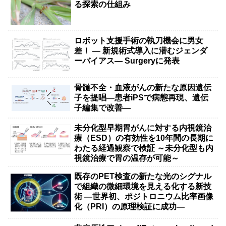
る探索の仕組み
ロボット支援手術の執刀機会に男女
差！ — 新規術式導入に潜むジェンダ
ーバイアス— Surgeryに発表
骨髄不全・血液がんの新たな原因遺伝
子を提唱―患者iPSで病態再現、遺伝
子編集で改善―
未分化型早期胃がんに対する内視鏡治
療（ESD）の有効性を10年間の長期に
わたる経過観察で検証 ～未分化型も内
視鏡治療で胃の温存が可能～
既存のPET検査の新たな光のシグナル
で組織の微細環境を見える化する新技
術 ―世界初、ポジトロニウム比率画像
化（PRI）の原理検証に成功―