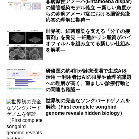
非病原性アメーバ(Entamoeba dispar)
の腸管感染モデル確立 ー新しい角度か
らの赤痢アメーバ症における腸管免疫
応答の理解に期待ー
世界初、細菌感染を支える「分子の接
着剤」を発見 ―細胞外リン脂質がバイ
オフィルムを組み立てる新しい仕組み
を解明―
研修医の約4割が診療現場で生成AIを
活用 ー利用者はAIの限界や倫理的課題
への理解が高く、望ましい診療行動と
の関連も確認ー
世界初の完全なソングバードゲノムを
解読（First complete songbird
genome reveals hidden biology）