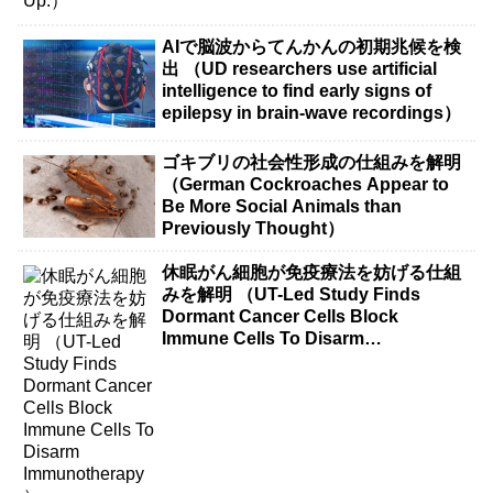
AIで脳波からてんかんの初期兆候を検
出 （UD researchers use artificial
intelligence to find early signs of
epilepsy in brain-wave recordings）
ゴキブリの社会性形成の仕組みを解明
（German Cockroaches Appear to
Be More Social Animals than
Previously Thought）
休眠がん細胞が免疫療法を妨げる仕組
みを解明 （UT-Led Study Finds
Dormant Cancer Cells Block
Immune Cells To Disarm
Immunotherapy）