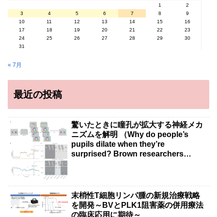
1
2
3
4
5
6
7
8
9
10
11
12
13
14
15
16
17
18
19
20
21
22
23
24
25
26
27
28
29
30
31
« 7月
最近の投稿
驚いたときに瞳孔が拡大する神経メカ
ニズムを解明 （Why do people’s
pupils dilate when they’re
surprised? Brown researchers
explain）
末梢性T細胞リンパ腫の新規治療戦略
を開発～BVとPLK1阻害薬の併用療法
の臨床応用に期待～