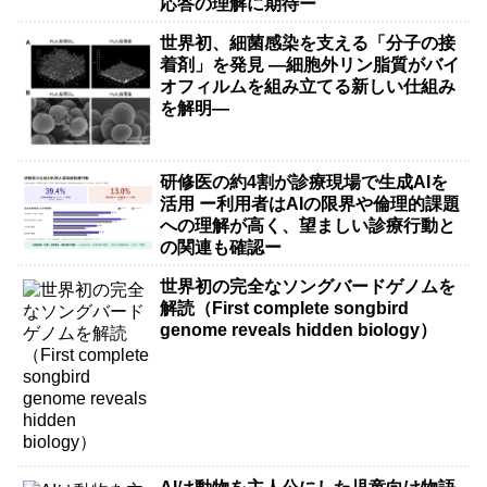
応答の理解に期待ー
世界初、細菌感染を支える「分子の接
着剤」を発見 ―細胞外リン脂質がバイ
オフィルムを組み立てる新しい仕組み
を解明―
研修医の約4割が診療現場で生成AIを
活用 ー利用者はAIの限界や倫理的課題
への理解が高く、望ましい診療行動と
の関連も確認ー
世界初の完全なソングバードゲノムを
解読（First complete songbird
genome reveals hidden biology）