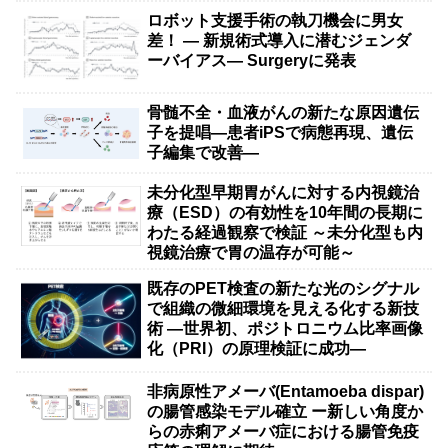
ロボット支援手術の執刀機会に男女
差！ — 新規術式導入に潜むジェンダ
ーバイアス— Surgeryに発表
骨髄不全・血液がんの新たな原因遺伝
子を提唱―患者iPSで病態再現、遺伝
子編集で改善―
未分化型早期胃がんに対する内視鏡治
療（ESD）の有効性を10年間の長期に
わたる経過観察で検証 ～未分化型も内
視鏡治療で胃の温存が可能～
既存のPET検査の新たな光のシグナル
で組織の微細環境を見える化する新技
術 ―世界初、ポジトロニウム比率画像
化（PRI）の原理検証に成功―
非病原性アメーバ(Entamoeba dispar)
の腸管感染モデル確立 ー新しい角度か
らの赤痢アメーバ症における腸管免疫