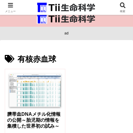
医療保健・生命・生物の情報インフラ。
メニュー
検索
ad
有核赤血球
臍帯血DNAメチル化情報
の公開～胎児期の情報を
集積した世界初の試み～