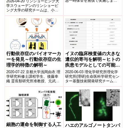
急一時保管を無償で実施します
2026-04-20 リンショーピング大
台風19号の影響により各地域で
childhood cancer）
学スウェーデンのリンショーピ
甚大な被害が発生する可能性が
ング大学の研究チームは、小児
あると言われてい...
がんに関連する「動的に動くタ
ンパク質」の新たな性質を解明
した。従...
⾏動依存症のバイオマーカ
イヌの臨床検査値の大きな
ーを発⾒～⾏動依存症の⽣
遺伝的寄与を解明～ヒトの
理学的特徴の解明～
疾患モデルとしての可能性
～
2020-07-22 京都大学浅岡由衣 理
2020-06-03 理化学研究所理化学
学研究科修士課程学生、後藤幸
研究所(理研)生命医科学研究セン
織 霊長類研究所准教授、元武俊
ター基盤技術開発研究チームの
特定医療法人共和会共和病院医
桃沢幸秀チームリーダーらの国
師らの研究グループは、行動依
際共同研究グループは、約500
存...
頭...
細胞の運命を制御する人工
ハエのアルゴノートタンパ