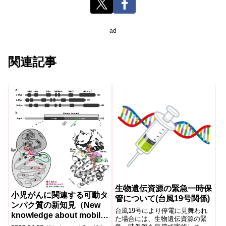
ad
関連記事
生物遺伝資源の緊急一時保
小児がんに関連する可動タ
管について(台風19号関係)
ンパク質の新知見（New
台風19号により停電に見舞われ
knowledge about mobile
た場合には、生物遺伝資源の緊
proteins linked to