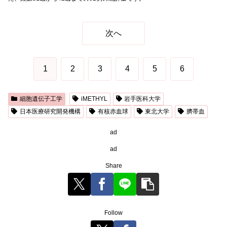
次へ
1
2
3
4
5
6
細胞遺伝子工学
iMETHYL
岩手医科大学
日本医療研究開発機構
有核赤血球
東北大学
臍帯血
ad
ad
Share
Follow