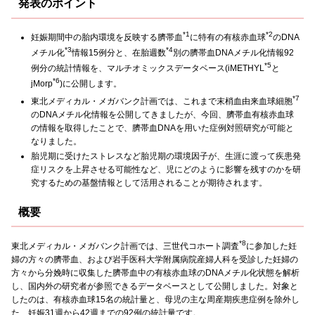
発表のポイント
*1
*2
妊娠期間中の胎内環境を反映する臍帯血
に特有の有核赤血球
のDNA
*3
*4
メチル化
情報15例分と、在胎週数
別の臍帯血DNAメチル化情報92
*5
例分の統計情報を、マルチオミックスデータベース(iMETHYL
と
*6
jMorp
)に公開します。
*7
東北メディカル・メガバンク計画では、これまで末梢血由来血球細胞
のDNAメチル化情報を公開してきましたが、今回、臍帯血有核赤血球
の情報を取得したことで、臍帯血DNAを用いた症例対照研究が可能と
なりました。
胎児期に受けたストレスなど胎児期の環境因子が、生涯に渡って疾患発
症リスクを上昇させる可能性など、児にどのように影響を残すのかを研
究するための基盤情報として活用されることが期待されます。
概要
*8
東北メディカル・メガバンク計画では、三世代コホート調査
に参加した妊
婦の方々の臍帯血、および岩手医科大学附属病院産婦人科を受診した妊婦の
方々から分娩時に収集した臍帯血中の有核赤血球のDNAメチル化状態を解析
し、国内外の研究者が参照できるデータベースとして公開しました。対象と
したのは、有核赤血球15名の統計量と、母児の主な周産期疾患症例を除外し
た、妊娠31週から42週までの92例の統計量です。