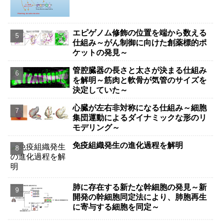
Survive Years Without Food）
エピゲノム修飾の位置を端から数える
仕組み～がん制御に向けた創薬標的ポ
ケットの発見～
管腔臓器の長さと太さが決まる仕組み
を解明～筋肉と軟骨が気管のサイズを
決定していた～
心臓が左右非対称になる仕組み～細胞
集団運動によるダイナミックな形のリ
モデリング～
免疫組織発生の進化過程を解明
肺に存在する新たな幹細胞の発見～新
開発の幹細胞同定法により、肺胞再生
に寄与する細胞を同定～