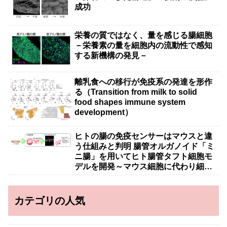
成功
栄養の質ではなく、量を感じる腸細胞
－栄養素の量を細胞内の流動性で感知
する新機構の発見－
離乳食への移行が免疫系の発達を形作
る（Transition from milk to solid
food shapes immune system
development）
ヒトの腸の免疫センサーはマウスと違
う仕組みと判明 腸管オルガノイド「ミ
ニ腸」を用いてヒト腸管タフト細胞モ
デルを開発～マウス細胞に代わり細胞
治療・創薬への応用に期待～
カテゴリの人気