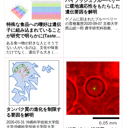
ハイブッシュブルーベリー
に暖地適応性をもたらした
遺伝要因を解明
ゲノムに刻まれたブルーベリー
の育種履歴2020-09-07 京都大学
特殊な食品への嗜好は遺伝
西山総一郎 農学研究科助教、田
子に組み込まれていること
尾龍太郎 同教授、山根久代 同准
が研究で明らかに(Taste
教授、藤川真央 同修士課程学
for speciality foods is in
生...
ある食べ物が好きな人とそうで
our genes, study shows)
ない人がいるのは、文化や味覚
だけでなく、遺伝子も大きく関
係していることが、新しい研究
で明らかになった。The reasons
why...
タンパク質の進化を制限す
る要因を解明
2026-03-31 沖縄科学技術大学院
大学沖縄科学技術大学院大学