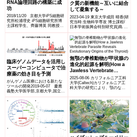
RNA論理回路の構築に成
ク質の新機能～互いに結合
功
して凝集する～
2018/11/20 京都大学iPS細胞研
2023-04-19 東京大学成田 晴香(研
究所松浦理史 iPS細胞研究所博
究当時:生物科学専攻 博士課程/
士課程学生、齊藤博英 同教授ら
日本学術振興会特別研究員)島 知
の研究グループは、合成RNAを
弘(生物科学専 助教)飯塚 怜(生物
細胞に導入することで細...
科学専攻 助教)...
無顎の脊椎動物が甲状腺の
臨床ゲノムデータを活用し
進化的起源を解明(How a
スーパーコンピュータで治
Jawless Vertebrate
療薬の効き目を予測
Parasite Reveals
2025-08-06 カリフォルニア工科
がんゲノム医療における新たな
Evolutionary Origins of
大学(Caltech)カリフォルニア工
ツールの開発2019-05-07 慶應
科大学の研究により、顎のない
the Thyroid)
義塾大学医学部,京都大学,国立が
脊椎動物ランプリーを使って、
ん研究センター,日本医療研究開
甲状腺の進化的起源が明らか...
発機構慶應義塾大学医学部内科
学（...