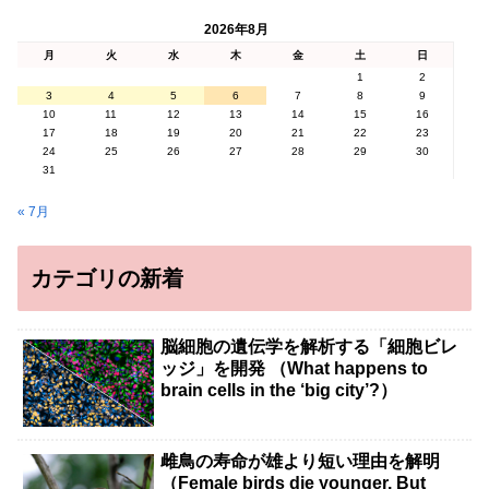
2026年8月
月
火
水
木
金
土
日
1
2
3
4
5
6
7
8
9
10
11
12
13
14
15
16
17
18
19
20
21
22
23
24
25
26
27
28
29
30
31
« 7月
カテゴリの新着
脳細胞の遺伝学を解析する「細胞ビレ
ッジ」を開発 （What happens to
brain cells in the ‘big city’?）
雌鳥の寿命が雄より短い理由を解明
（Female birds die younger. But