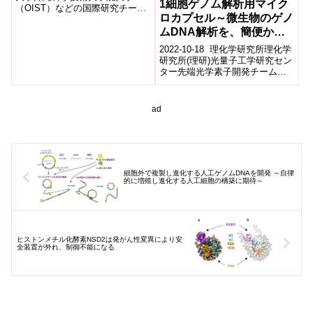
1細胞ゲノム解析用マイク
（OIST）などの国際研究チーム
ロカプセル～微生物のゲノ
は、大規模シミュレーションに
よりタンパク質進化を制限する
ムDNA解析を、簡便かつ
主要因...
高精度に～
2022-10-18 理化学研究所理化学
研究所(理研)光量子工学研究セン
ター先端光学素子開発チームの
山形豊チームリーダー、青木弘
良研究員、バイオリソース研究
セ...
ad
細胞外で複製し進化する人工ゲノムDNAを開発 ～自律
的に増殖し進化する人工細胞の構築に期待～
ヒストンメチル化酵素NSD2は発がん性変異により安
全装置が外れ、制御不能になる