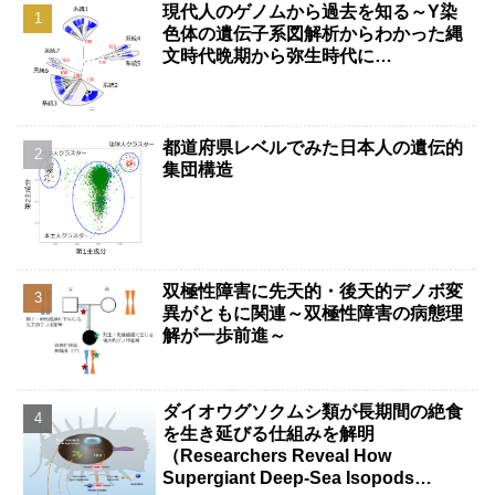
現代人のゲノムから過去を知る～Y染
色体の遺伝子系図解析からわかった縄
文時代晩期から弥生時代に…
都道府県レベルでみた日本人の遺伝的
集団構造
双極性障害に先天的・後天的デノボ変
異がともに関連～双極性障害の病態理
解が一歩前進～
ダイオウグソクムシ類が長期間の絶食
を生き延びる仕組みを解明
（Researchers Reveal How
Supergiant Deep-Sea Isopods