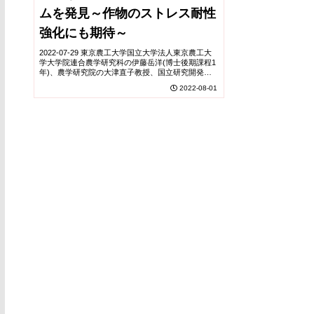
ムを発見～作物のストレス耐性
強化にも期待～
2022-07-29 東京農工大学国立大学法人東京農工大
学大学院連合農学研究科の伊藤岳洋(博士後期課程1
年)、農学研究院の大津直子教授、国立研究開発法
人理化学研究所(理研)環境資源科学研究センターの
2022-08-01
平井優美チームリーダーらをはじめとする国際...