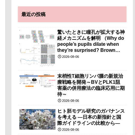
最近の投稿
驚いたときに瞳孔が拡大する神
経メカニズムを解明 （Why do
people’s pupils dilate when
they’re surprised? Brown
researchers explain）
2026-08-06
末梢性T細胞リンパ腫の新規治
療戦略を開発～BVとPLK1阻
害薬の併用療法の臨床応用に期
待～
2026-08-06
ヒト胚モデル研究のガバナンス
を考える ―日本の新指針と国
際ガイドラインの比較から―
2026-08-06