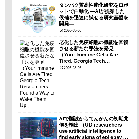
タンパク質高性能化研究をロボ
ットで自動化 ―AIが提案した
候補を迅速に試せる研究基盤を
開発―
2026-08-06
老化した免疫細胞の機能を回復
させる新たな手法を発見
（Your Immune Cells Are
Tired. Georgia Tech
Researchers Found a Way to
2026-08-06
Wake Them Up.）
AIで脳波からてんかんの初期兆
候を検出 （UD researchers
use artificial intelligence to
find early signs of epilepsy in