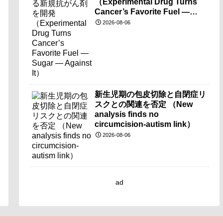
（Experimental Drug Turns
Cancer’s Favorite Fuel —
Sugar — Against It）
2026-08-06
新生児期の包皮切除と自閉症リ
スクとの関連を否定 （New
analysis finds no
circumcision-autism link）
2026-08-06
ad