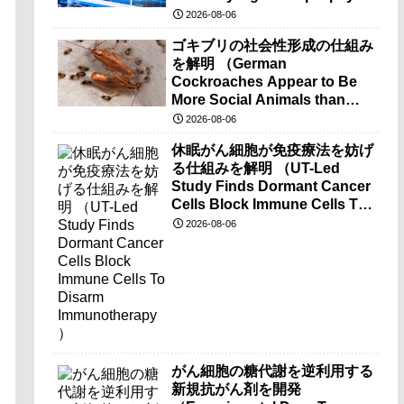
brain-wave recordings）
2026-08-06
ゴキブリの社会性形成の仕組み
を解明 （German
Cockroaches Appear to Be
More Social Animals than
Previously Thought）
2026-08-06
休眠がん細胞が免疫療法を妨げ
る仕組みを解明 （UT-Led
Study Finds Dormant Cancer
Cells Block Immune Cells To
Disarm Immunotherapy）
2026-08-06
がん細胞の糖代謝を逆利用する
新規抗がん剤を開発