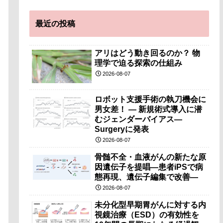
最近の投稿
アリはどう動き回るのか？ 物
理学で迫る探索の仕組み
2026-08-07
ロボット支援手術の執刀機会に
男女差！ — 新規術式導入に潜
むジェンダーバイアス—
Surgeryに発表
2026-08-07
骨髄不全・血液がんの新たな原
因遺伝子を提唱―患者iPSで病
態再現、遺伝子編集で改善―
2026-08-07
未分化型早期胃がんに対する内
視鏡治療（ESD）の有効性を