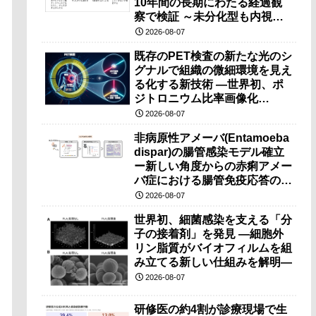
10年間の長期にわたる経過観
察で検証 ～未分化型も内視鏡
治療で胃の温存が可能～
2026-08-07
既存のPET検査の新たな光のシ
グナルで組織の微細環境を見え
る化する新技術 ―世界初、ポ
ジトロニウム比率画像化
（PRI）の原理検証に成功―
2026-08-07
非病原性アメーバ(Entamoeba
dispar)の腸管感染モデル確立
ー新しい角度からの赤痢アメー
バ症における腸管免疫応答の理
解に期待ー
2026-08-07
世界初、細菌感染を支える「分
子の接着剤」を発見 ―細胞外
リン脂質がバイオフィルムを組
み立てる新しい仕組みを解明―
2026-08-07
研修医の約4割が診療現場で生