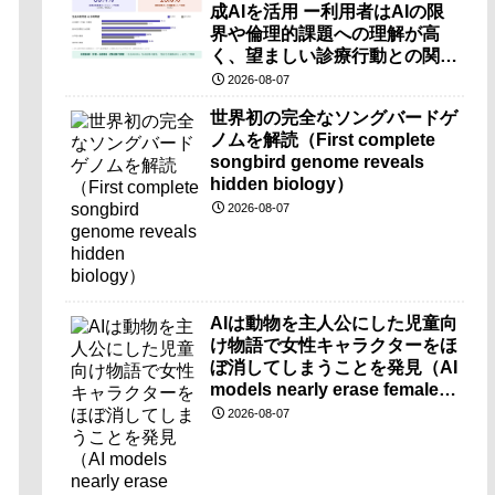
成AIを活用 ー利用者はAIの限
界や倫理的課題への理解が高
く、望ましい診療行動との関連
も確認ー
2026-08-07
世界初の完全なソングバードゲ
ノムを解読（First complete
songbird genome reveals
hidden biology）
2026-08-07
AIは動物を主人公にした児童向
け物語で女性キャラクターをほ
ぼ消してしまうことを発見（AI
models nearly erase female
characters when they write
2026-08-07
kids stories about animals）