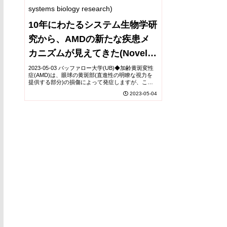
10年にわたるシステム生物学研
究から、AMDの新たな疾患メ
カニズムが見えてきた(Novel
disease mechanisms for age-
2023-05-03 バッファロー大学(UB)◆加齢黄斑変性
症(AMD)は、眼球の黄斑部(直進性の明瞭な視力を
related macular degeneration
提供する部分)の損傷によって発症しますが、この
疾患においてメチル化が異なる部位に存在する23の
2023-05-04
(AMD) emerge from a
ゲノムワイド重要遺伝子座を特定し、C...
decade’s worth of systems
biology research)