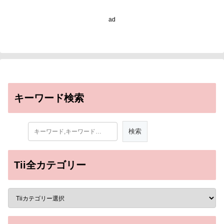
technology shows
majority of wild dingoes
ad
are pure, not hybrids)
キーワード検索
Tii全カテゴリー