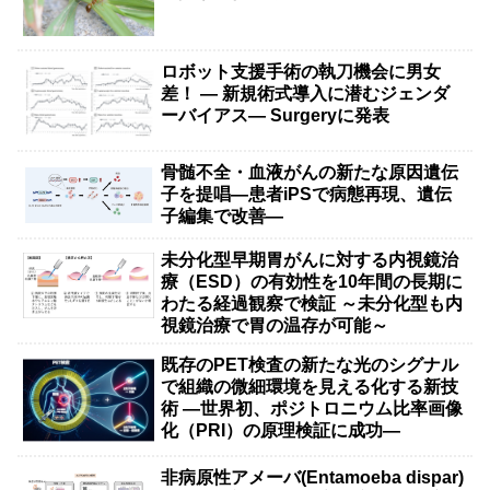
ロボット支援手術の執刀機会に男女
差！ — 新規術式導入に潜むジェンダ
ーバイアス— Surgeryに発表
骨髄不全・血液がんの新たな原因遺伝
子を提唱―患者iPSで病態再現、遺伝
子編集で改善―
未分化型早期胃がんに対する内視鏡治
療（ESD）の有効性を10年間の長期に
わたる経過観察で検証 ～未分化型も内
視鏡治療で胃の温存が可能～
既存のPET検査の新たな光のシグナル
で組織の微細環境を見える化する新技
術 ―世界初、ポジトロニウム比率画像
化（PRI）の原理検証に成功―
非病原性アメーバ(Entamoeba dispar)