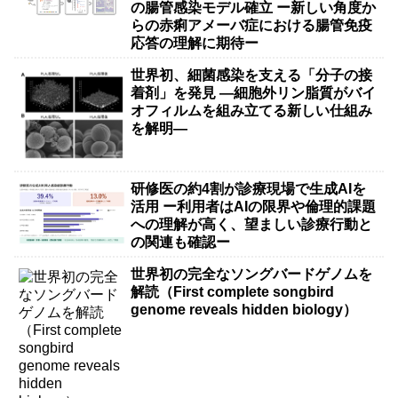
の腸管感染モデル確立 ー新しい角度か
らの赤痢アメーバ症における腸管免疫
応答の理解に期待ー
世界初、細菌感染を支える「分子の接
着剤」を発見 ―細胞外リン脂質がバイ
オフィルムを組み立てる新しい仕組み
を解明―
研修医の約4割が診療現場で生成AIを
活用 ー利用者はAIの限界や倫理的課題
への理解が高く、望ましい診療行動と
の関連も確認ー
世界初の完全なソングバードゲノムを
解読（First complete songbird
genome reveals hidden biology）