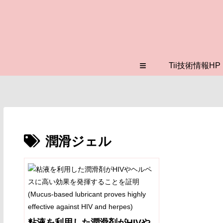
≡
Tii技術情報HP
潤滑ジェル
粘液を利用した潤滑剤がHIVや