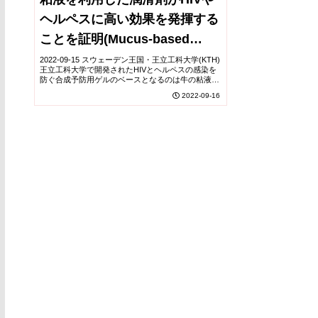
ヘルペスに高い効果を発揮する
ことを証明(Mucus-based
lubricant proves highly
2022-09-15 スウェーデン王国・王立工科大学(KTH)
王立工科大学で開発されたHIVとヘルペスの感染を
effective against HIV and
防ぐ合成予防用ゲルのベースとなるのは牛の粘液で
ある。この潤滑ジェルは、実験室で行われたテスト
2022-09-16
herpes)
で、HIVに対しては70%、ヘルペスに...