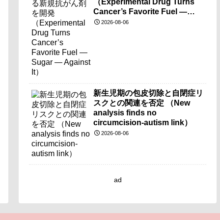
（Experimental Drug Turns
Cancer’s Favorite Fuel —
Sugar — Against It）
2026-08-06
新生児期の包皮切除と自閉症リ
スクとの関連を否定 （New
analysis finds no
circumcision-autism link）
2026-08-06
ad