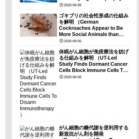
brain-wave recordings）
2026-08-06
ゴキブリの社会性形成の仕組み
を解明 （German
Cockroaches Appear to Be
More Social Animals than
Previously Thought）
2026-08-06
休眠がん細胞が免疫療法を妨げ
る仕組みを解明 （UT-Led
Study Finds Dormant Cancer
Cells Block Immune Cells To
Disarm Immunotherapy）
2026-08-06
がん細胞の糖代謝を逆利用する
新規抗がん剤を開発