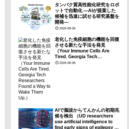
タンパク質高性能化研究をロボ
ットで自動化 ―AIが提案した
候補を迅速に試せる研究基盤を
開発―
2026-08-06
老化した免疫細胞の機能を回復
させる新たな手法を発見
（Your Immune Cells Are
Tired. Georgia Tech
Researchers Found a Way to
2026-08-06
Wake Them Up.）
AIで脳波からてんかんの初期兆
候を検出 （UD researchers
use artificial intelligence to
find early signs of epilepsy in