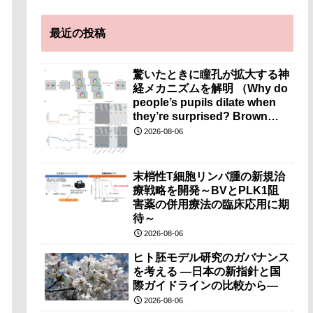
最近の投稿
驚いたときに瞳孔が拡大する神
経メカニズムを解明 （Why do
people’s pupils dilate when
they’re surprised? Brown
researchers explain）
2026-08-06
末梢性T細胞リンパ腫の新規治
療戦略を開発～BVとPLK1阻
害薬の併用療法の臨床応用に期
待～
2026-08-06
ヒト胚モデル研究のガバナンス
を考える ―日本の新指針と国
際ガイドラインの比較から―
2026-08-06