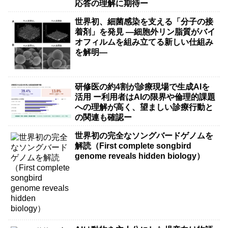
応答の理解に期待ー
世界初、細菌感染を支える「分子の接
着剤」を発見 ―細胞外リン脂質がバイ
オフィルムを組み立てる新しい仕組み
を解明―
研修医の約4割が診療現場で生成AIを
活用 ー利用者はAIの限界や倫理的課題
への理解が高く、望ましい診療行動と
の関連も確認ー
世界初の完全なソングバードゲノムを
解読（First complete songbird
genome reveals hidden biology）