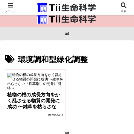
医療保健・生命・生物の情報インフラ。
メニュー
検索
ad
環境調和型緑化調整
植物の根の成長方向をか
く乱させる物質の開発に
成功 〜雑草を枯らさない
「抑草剤」の開発に期
2023-04-13
待〜
ad