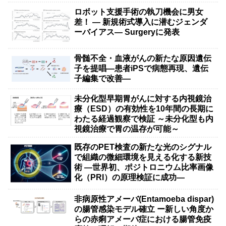
ロボット支援手術の執刀機会に男女
差！ — 新規術式導入に潜むジェンダ
ーバイアス— Surgeryに発表
骨髄不全・血液がんの新たな原因遺伝
子を提唱―患者iPSで病態再現、遺伝
子編集で改善―
未分化型早期胃がんに対する内視鏡治
療（ESD）の有効性を10年間の長期に
わたる経過観察で検証 ～未分化型も内
視鏡治療で胃の温存が可能～
既存のPET検査の新たな光のシグナル
で組織の微細環境を見える化する新技
術 ―世界初、ポジトロニウム比率画像
化（PRI）の原理検証に成功―
非病原性アメーバ(Entamoeba dispar)
の腸管感染モデル確立 ー新しい角度か
らの赤痢アメーバ症における腸管免疫