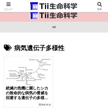
医療保健・生命・生物の情報インフラ。
メニュー
検索
ad
病気遺伝子多様性
絶滅の危機に瀕したシカ
の致命的な病気の脅威を
回避する遺伝子の多様性
(How genetic diversity
2022-10-12
could avoid threat of