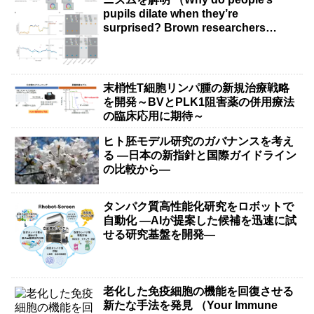
pupils dilate when they’re
surprised? Brown researchers
explain）
末梢性T細胞リンパ腫の新規治療戦略
を開発～BVとPLK1阻害薬の併用療法
の臨床応用に期待～
ヒト胚モデル研究のガバナンスを考え
る ―日本の新指針と国際ガイドライン
の比較から―
タンパク質高性能化研究をロボットで
自動化 ―AIが提案した候補を迅速に試
せる研究基盤を開発―
老化した免疫細胞の機能を回復させる
新たな手法を発見 （Your Immune