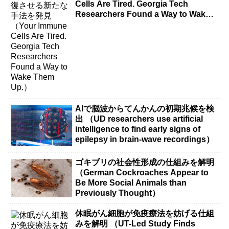
Cells Are Tired. Georgia Tech
Researchers Found a Way to Wake
Them Up.）
AIで脳波からてんかんの初期兆候を検
出 （UD researchers use artificial
intelligence to find early signs of
epilepsy in brain-wave recordings）
ゴキブリの社会性形成の仕組みを解明
（German Cockroaches Appear to
Be More Social Animals than
Previously Thought）
休眠がん細胞が免疫療法を妨げる仕組
みを解明 （UT-Led Study Finds