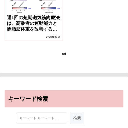
週1回の短期磁気筋肉療法
は、高齢者の運動能力と
除脂肪体重を改善する。
(NUS study: Brief
2023-05-24
weekly magnetic muscle
therapy improves
mobility and lean body
ad
mass in older adults)
キーワード検索