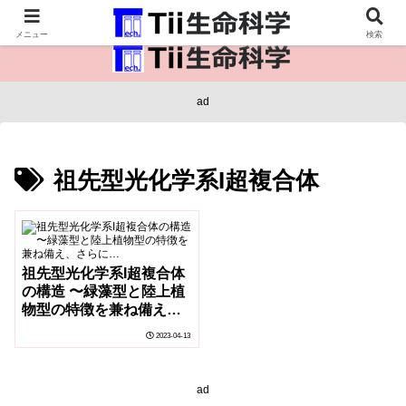
医療保健・生命・生物の情報インフラ。
メニュー
検索
ad
祖先型光化学系I超複合体
祖先型光化学系I超複合体
の構造 〜緑藻型と陸上植
物型の特徴を兼ね備え、
さらに…
2023-04-13
ad