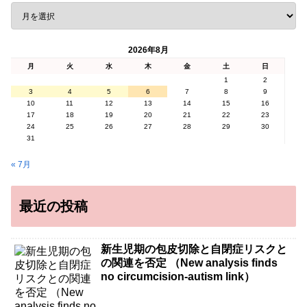
2026年8月
月
火
水
木
金
土
日
1
2
3
4
5
6
7
8
9
10
11
12
13
14
15
16
17
18
19
20
21
22
23
24
25
26
27
28
29
30
31
« 7月
最近の投稿
新生児期の包皮切除と自閉症リスクと
の関連を否定 （New analysis finds
no circumcision-autism link）