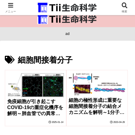
医療保健・生命・生物の情報インフラ。
メニュー
検索
ad
細胞間接着分子
細胞の極性形成に重要な
免疫細胞が引き起こす
細胞間接着分子の結合メ
COVID-19の重症化機序を
カニズムを解明～1分子蛍
解明～肺血管での異常な
光顕微鏡と高速原子間力
接着現象に着目～
2025-01-14
2023-04-26
顕微鏡で明らかになった2
分子間のらせん形結合～