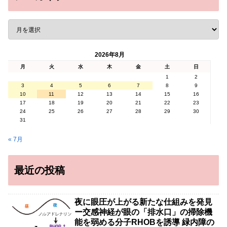
2026年8月
月
火
水
木
金
土
日
1
2
3
4
5
6
7
8
9
10
11
12
13
14
15
16
17
18
19
20
21
22
23
24
25
26
27
28
29
30
31
« 7月
最近の投稿
夜に眼圧が上がる新たな仕組みを発見
ー交感神経が眼の「排水口」の掃除機
能を弱める分子RHOBを誘導 緑内障の