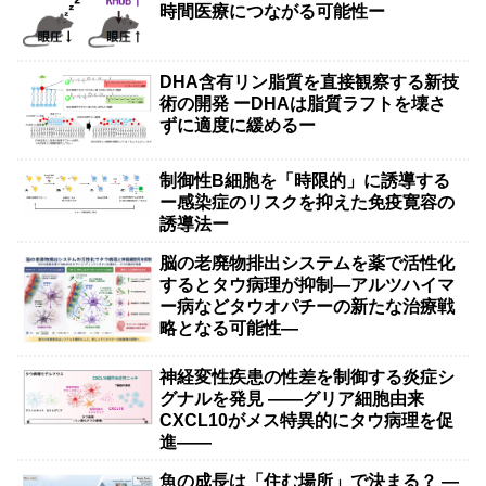
時間医療につながる可能性ー
DHA含有リン脂質を直接観察する新技
術の開発 ーDHAは脂質ラフトを壊さ
ずに適度に緩めるー
制御性B細胞を「時限的」に誘導する
ー感染症のリスクを抑えた免疫寛容の
誘導法ー
脳の老廃物排出システムを薬で活性化
するとタウ病理が抑制―アルツハイマ
ー病などタウオパチーの新たな治療戦
略となる可能性―
神経変性疾患の性差を制御する炎症シ
グナルを発見 ――グリア細胞由来
CXCL10がメス特異的にタウ病理を促
進――
魚の成長は「住む場所」で決まる？ ―