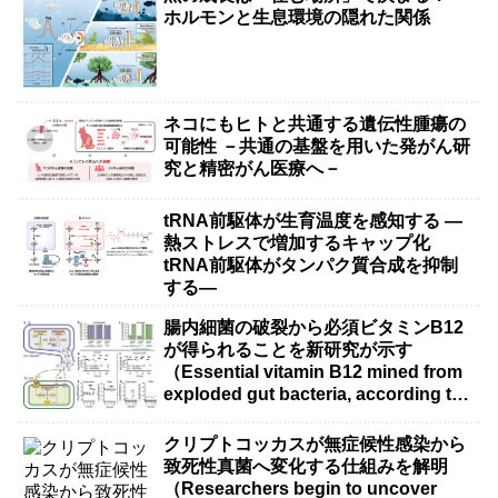
ホルモンと生息環境の隠れた関係
ネコにもヒトと共通する遺伝性腫瘍の
可能性 －共通の基盤を用いた発がん研
究と精密がん医療へ－
tRNA前駆体が生育温度を感知する ―
熱ストレスで増加するキャップ化
tRNA前駆体がタンパク質合成を抑制
する―
腸内細菌の破裂から必須ビタミンB12
が得られることを新研究が示す
（Essential vitamin B12 mined from
exploded gut bacteria, according to
new research）
クリプトコッカスが無症候性感染から
致死性真菌へ変化する仕組みを解明
（Researchers begin to uncover