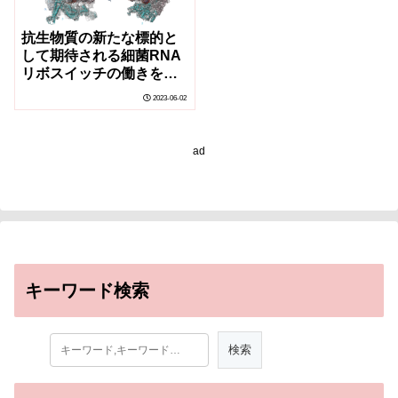
抗生物質の新たな標的と
して期待される細菌RNA
リボスイッチの働きを高
解像度の画像で解明
2023-06-02
(High-resolution images
reveal workings of a
bacterial RNA
ad
riboswitch, a promising
new target for
antibiotics)
キーワード検索