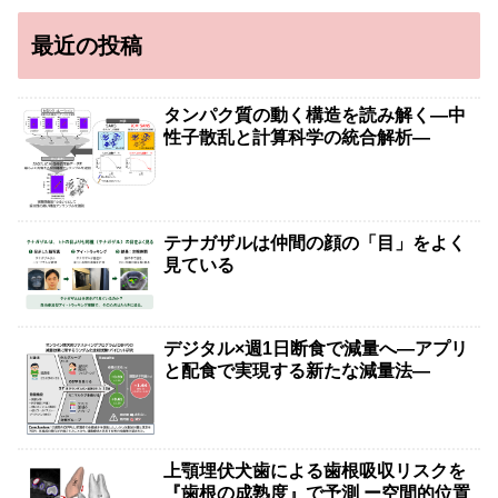
最近の投稿
タンパク質の動く構造を読み解く―中
性子散乱と計算科学の統合解析―
テナガザルは仲間の顔の「目」をよく
見ている
デジタル×週1日断食で減量へ―アプリ
と配食で実現する新たな減量法―
上顎埋伏犬歯による歯根吸収リスクを
『歯根の成熟度』で予測 ー空間的位置