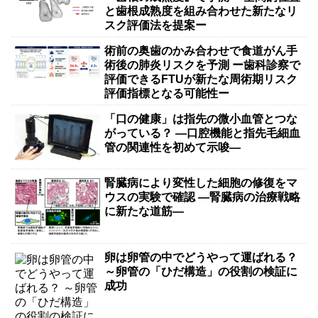
と歯根成熟度を組み合わせた新たなリ
スク評価法を提案ー
術前の奥歯のかみ合わせで食道がん手
術後の肺炎リスクを予測 ー歯科診察で
評価できるFTUが新たな周術期リスク
評価指標となる可能性ー
「口の健康」は指先の微小血管とつな
がっている？ ―口腔機能と指先毛細血
管の関連性を初めて示唆―
腎臓病により変性した細胞の修復をマ
ウスの実験で確認 ―腎臓病の治療戦略
に新たな道筋―
卵は卵管の中でどうやって運ばれる？
～卵管の「ひだ構造」の役割の検証に
成功