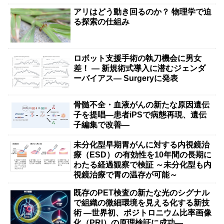
アリはどう動き回るのか？ 物理学で迫
る探索の仕組み
ロボット支援手術の執刀機会に男女
差！ — 新規術式導入に潜むジェンダ
ーバイアス— Surgeryに発表
骨髄不全・血液がんの新たな原因遺伝
子を提唱―患者iPSで病態再現、遺伝
子編集で改善―
未分化型早期胃がんに対する内視鏡治
療（ESD）の有効性を10年間の長期に
わたる経過観察で検証 ～未分化型も内
視鏡治療で胃の温存が可能～
既存のPET検査の新たな光のシグナル
で組織の微細環境を見える化する新技
術 ―世界初、ポジトロニウム比率画像
化（PRI）の原理検証に成功―