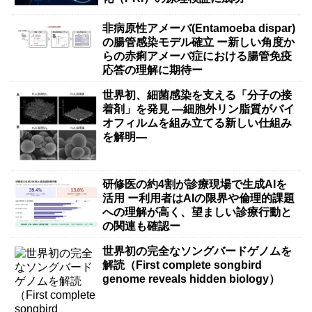
非病原性アメーバ(Entamoeba dispar)
の腸管感染モデル確立 ー新しい角度か
らの赤痢アメーバ症における腸管免疫
応答の理解に期待ー
世界初、細菌感染を支える「分子の接
着剤」を発見 ―細胞外リン脂質がバイ
オフィルムを組み立てる新しい仕組み
を解明―
研修医の約4割が診療現場で生成AIを
活用 ー利用者はAIの限界や倫理的課題
への理解が高く、望ましい診療行動と
の関連も確認ー
世界初の完全なソングバードゲノムを
解読（First complete songbird
genome reveals hidden biology）