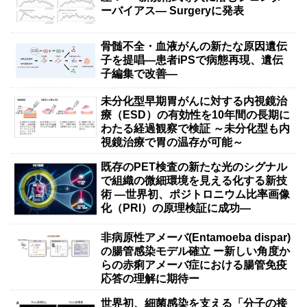
ーバイアス— Surgeryに発表
骨髄不全・血液がんの新たな原因遺伝
子を提唱―患者iPSで病態再現、遺伝
子編集で改善―
未分化型早期胃がんに対する内視鏡治
療（ESD）の有効性を10年間の長期に
わたる経過観察で検証 ～未分化型も内
視鏡治療で胃の温存が可能～
既存のPET検査の新たな光のシグナル
で組織の微細環境を見える化する新技
術 ―世界初、ポジトロニウム比率画像
化（PRI）の原理検証に成功―
非病原性アメーバ(Entamoeba dispar)
の腸管感染モデル確立 ー新しい角度か
らの赤痢アメーバ症における腸管免疫
応答の理解に期待ー
世界初、細菌感染を支える「分子の接