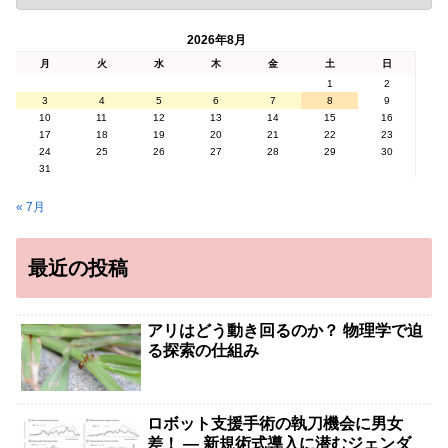
2026年8月
月
火
水
木
金
土
日
1
2
3
4
5
6
7
8
9
10
11
12
13
14
15
16
17
18
19
20
21
22
23
24
25
26
27
28
29
30
31
« 7月
最近の投稿
アリはどう動き回るのか？ 物理学で迫
る探索の仕組み
ロボット支援手術の執刀機会に男女
差！ — 新規術式導入に潜むジェンダ