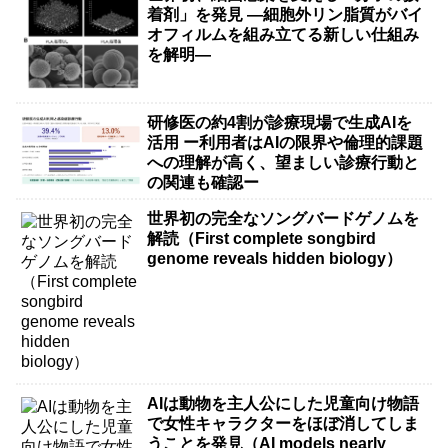
着剤」を発見 ―細胞外リン脂質がバイ
オフィルムを組み立てる新しい仕組み
を解明―
研修医の約4割が診療現場で生成AIを
活用 ー利用者はAIの限界や倫理的課題
への理解が高く、望ましい診療行動と
の関連も確認ー
世界初の完全なソングバードゲノムを
解読（First complete songbird
genome reveals hidden biology）
AIは動物を主人公にした児童向け物語
で女性キャラクターをほぼ消してしま
うことを発見（AI models nearly