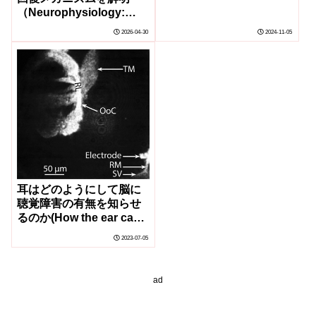
（Neurophysiology:
How the brain recovers
2026-04-30
2024-11-05
from noise-induced
damage）
耳はどのようにして脳に
聴覚障害の有無を知らせ
るのか(How the ear can
inform the brain of
2023-07-05
whether hearing is
impaired)
ad