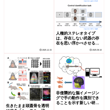
人種的ステレオタイプ
は、存在しない武器の存
在を思い浮かべさせる
(Racial Stereotypes Can
2025-12-15
2025-09-10
Make Us See Weapons
Where They Don’t Exist)
非侵襲的な脳イメージン
グで手の動作を識別でき
ることを示す新しい研究
生きたまま頭蓋骨を透明
(New Study Shows