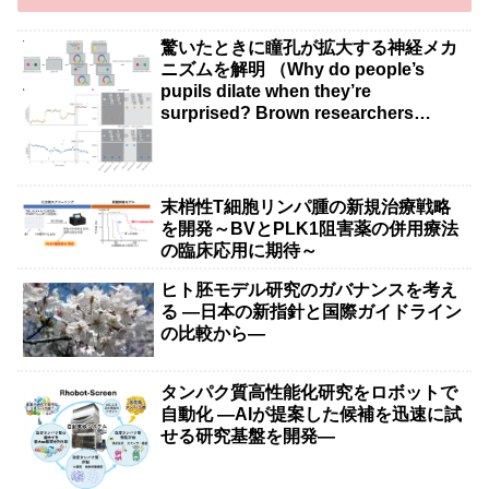
驚いたときに瞳孔が拡大する神経メカ
ニズムを解明 （Why do people’s
pupils dilate when they’re
surprised? Brown researchers
explain）
末梢性T細胞リンパ腫の新規治療戦略
を開発～BVとPLK1阻害薬の併用療法
の臨床応用に期待～
ヒト胚モデル研究のガバナンスを考え
る ―日本の新指針と国際ガイドライン
の比較から―
タンパク質高性能化研究をロボットで
自動化 ―AIが提案した候補を迅速に試
せる研究基盤を開発―