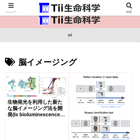
医療保健・生命・生物の情報インフラ。
メニュー
検索
ad
脳イメージング
生物発光を利用した新た
な脳イメージング法を開
発(Is bioluminescence
the key to safe, effective
brain imaging?)