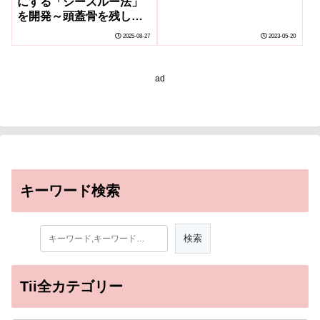
にする「シースルー法」
Noninvasive Brain
を開発～頭蓋骨を残した
Imaging Can Distinguish
まま、簡便・非侵襲・高
Among Hand Gestures)
2025-08-27
2023-05-20
精度に脳内をライブイメ
ージングできるようにな
った!～
ad
キーワード検索
Tii全カテゴリー