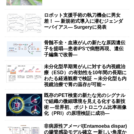
ロボット支援手術の執刀機会に男女
差！ — 新規術式導入に潜むジェンダ
ーバイアス— Surgeryに発表
骨髄不全・血液がんの新たな原因遺伝
子を提唱―患者iPSで病態再現、遺伝
子編集で改善―
未分化型早期胃がんに対する内視鏡治
療（ESD）の有効性を10年間の長期に
わたる経過観察で検証 ～未分化型も内
視鏡治療で胃の温存が可能～
既存のPET検査の新たな光のシグナル
で組織の微細環境を見える化する新技
術 ―世界初、ポジトロニウム比率画像
化（PRI）の原理検証に成功―
非病原性アメーバ(Entamoeba dispar)
の腸管感染モデル確立 ー新しい角度か