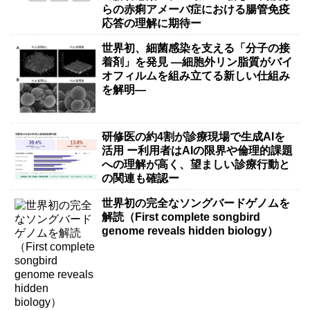
らの赤痢アメーバ症における腸管免疫
応答の理解に期待ー
世界初、細菌感染を支える「分子の接
着剤」を発見 ―細胞外リン脂質がバイ
オフィルムを組み立てる新しい仕組み
を解明―
研修医の約4割が診療現場で生成AIを
活用 ー利用者はAIの限界や倫理的課題
への理解が高く、望ましい診療行動と
の関連も確認ー
世界初の完全なソングバードゲノムを
解読（First complete songbird
genome reveals hidden biology）