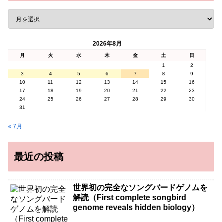
2026年8月
月
火
水
木
金
土
日
1
2
3
4
5
6
7
8
9
10
11
12
13
14
15
16
17
18
19
20
21
22
23
24
25
26
27
28
29
30
31
« 7月
最近の投稿
世界初の完全なソングバードゲノムを
解読（First complete songbird
genome reveals hidden biology）