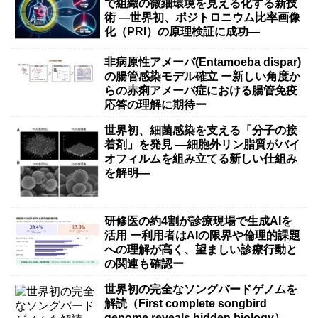
で組織の微細環境を見える化する新技
術 ―世界初、ポジトロニウム比率画像
化（PRI）の原理検証に成功―
非病原性アメーバ(Entamoeba dispar)
の腸管感染モデル確立 ー新しい角度か
らの赤痢アメーバ症における腸管免疫
応答の理解に期待ー
世界初、細菌感染を支える「分子の接
着剤」を発見 ―細胞外リン脂質がバイ
オフィルムを組み立てる新しい仕組み
を解明―
研修医の約4割が診療現場で生成AIを
活用 ー利用者はAIの限界や倫理的課題
への理解が高く、望ましい診療行動と
の関連も確認ー
世界初の完全なソングバードゲノムを
解読（First complete songbird
genome reveals hidden biology）