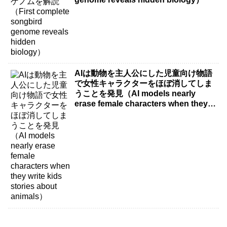
AIは動物を主人公にした児童向け物語
で女性キャラクターをほぼ消してしま
うことを発見（AI models nearly
erase female characters when they
write kids stories about animals）