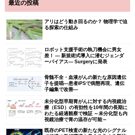
最近の投稿
アリはどう動き回るのか？ 物理学で迫
る探索の仕組み
ロボット支援手術の執刀機会に男女
差！ — 新規術式導入に潜むジェンダ
ーバイアス— Surgeryに発表
骨髄不全・血液がんの新たな原因遺伝
子を提唱―患者iPSで病態再現、遺伝
子編集で改善―
未分化型早期胃がんに対する内視鏡治
療（ESD）の有効性を10年間の長期に
わたる経過観察で検証 ～未分化型も内
視鏡治療で胃の温存が可能～
既存のPET検査の新たな光のシグナル