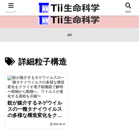
医療保健・生命・生物の情報インフラ。
メニュー
検索
ad
詳細粒子構造
蚊が媒介するネゲウイル
スの一種タナイウイルス
の多様な構造変化をクラ
イオ電子顕微鏡で解明 〜
2023-06-15
植物から動物へ、ウイル
スが進化する過程を示