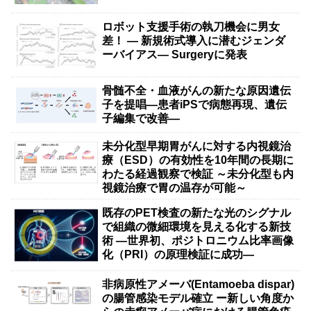
ロボット支援手術の執刀機会に男女
差！ — 新規術式導入に潜むジェンダ
ーバイアス— Surgeryに発表
骨髄不全・血液がんの新たな原因遺伝
子を提唱―患者iPSで病態再現、遺伝
子編集で改善―
未分化型早期胃がんに対する内視鏡治
療（ESD）の有効性を10年間の長期に
わたる経過観察で検証 ～未分化型も内
視鏡治療で胃の温存が可能～
既存のPET検査の新たな光のシグナル
で組織の微細環境を見える化する新技
術 ―世界初、ポジトロニウム比率画像
化（PRI）の原理検証に成功―
非病原性アメーバ(Entamoeba dispar)
の腸管感染モデル確立 ー新しい角度か