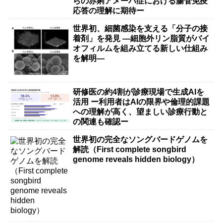
らの赤痢アメーバ症における腸管免疫
応答の理解に期待ー
世界初、細菌感染を支える「分子の接
着剤」を発見 ―細胞外リン脂質がバイ
オフィルムを組み立てる新しい仕組み
を解明―
研修医の約4割が診療現場で生成AIを
活用 ー利用者はAIの限界や倫理的課題
への理解が高く、望ましい診療行動と
の関連も確認ー
世界初の完全なソングバードゲノムを
解読（First complete songbird
genome reveals hidden biology）