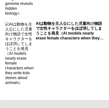
AIは動物を主人公にした児童向け物語
で女性キャラクターをほぼ消してしま
うことを発見（AI models nearly
erase female characters when they
write kids stories about animals）