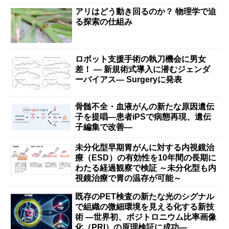
アリはどう動き回るのか？ 物理学で迫
る探索の仕組み
ロボット支援手術の執刀機会に男女
差！ — 新規術式導入に潜むジェンダ
ーバイアス— Surgeryに発表
骨髄不全・血液がんの新たな原因遺伝
子を提唱―患者iPSで病態再現、遺伝
子編集で改善―
未分化型早期胃がんに対する内視鏡治
療（ESD）の有効性を10年間の長期に
わたる経過観察で検証 ～未分化型も内
視鏡治療で胃の温存が可能～
既存のPET検査の新たな光のシグナル
で組織の微細環境を見える化する新技
術 ―世界初、ポジトロニウム比率画像
化（PRI）の原理検証に成功―