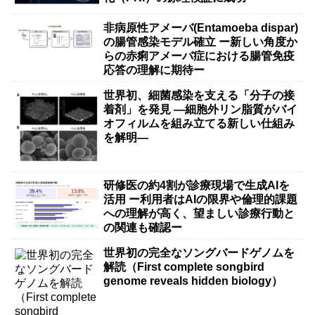
非病原性アメーバ(Entamoeba dispar)
の腸管感染モデル確立 ー新しい角度か
らの赤痢アメーバ症における腸管免疫
応答の理解に期待ー
世界初、細菌感染を支える「分子の接
着剤」を発見 ―細胞外リン脂質がバイ
オフィルムを組み立てる新しい仕組み
を解明―
研修医の約4割が診療現場で生成AIを
活用 ー利用者はAIの限界や倫理的課題
への理解が高く、望ましい診療行動と
の関連も確認ー
世界初の完全なソングバードゲノムを
解読（First complete songbird
genome reveals hidden biology）