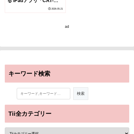
る iPadアプリ「CAT-
Hokkaido」を開発・公開
2026-05-21
～紙と鉛筆による従来検
査に代わる、実施負担の
少ない新たな認知機能評
ad
価ツール～
キーワード検索
Tii全カテゴリー