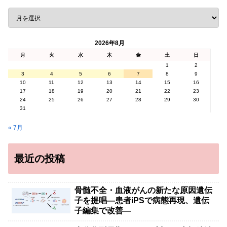
2026年8月
月
火
水
木
金
土
日
1
2
3
4
5
6
7
8
9
10
11
12
13
14
15
16
17
18
19
20
21
22
23
24
25
26
27
28
29
30
31
« 7月
最近の投稿
骨髄不全・血液がんの新たな原因遺伝
子を提唱―患者iPSで病態再現、遺伝
子編集で改善―