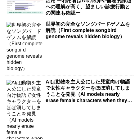
活用 ー利用者はAIの限界や倫理的課題
への理解が高く、望ましい診療行動と
の関連も確認ー
世界初の完全なソングバードゲノムを
解読（First complete songbird
genome reveals hidden biology）
AIは動物を主人公にした児童向け物語
で女性キャラクターをほぼ消してしま
うことを発見（AI models nearly
erase female characters when they
write kids stories about animals）