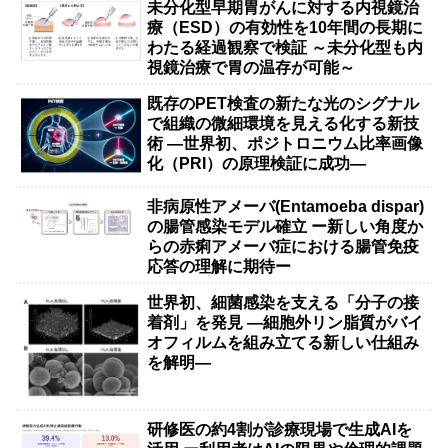
未分化型早期胃がんに対する内視鏡治
療（ESD）の有効性を10年間の長期に
わたる経過観察で検証 ～未分化型も内
視鏡治療で胃の温存が可能～
既存のPET検査の新たな光のシグナル
で組織の微細環境を見える化する新技
術 ―世界初、ポジトロニウム比率画像
化（PRI）の原理検証に成功―
非病原性アメーバ(Entamoeba dispar)
の腸管感染モデル確立 ー新しい角度か
らの赤痢アメーバ症における腸管免疫
応答の理解に期待ー
世界初、細菌感染を支える「分子の接
着剤」を発見 ―細胞外リン脂質がバイ
オフィルムを組み立てる新しい仕組み
を解明―
研修医の約4割が診療現場で生成AIを