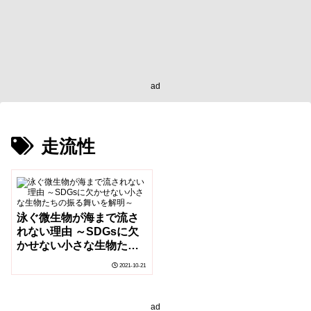
ad
走流性
泳ぐ微生物が海まで流さ
れない理由 ～SDGsに欠
かせない小さな生物たち
の振る舞いを解明～
2021-10-21
ad