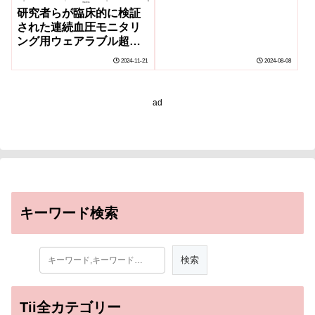
Continually Measure
研究者らが臨床的に検証
True Blood Pressure)
された連続血圧モニタリ
ング用ウェアラブル超音
波パッチを開発
2024-11-21
2024-08-08
(Researchers Develop
Clinically Validated,
Wearable Ultrasound
ad
Patch for Continuous
Blood Pressure
Monitoring)
キーワード検索
Tii全カテゴリー