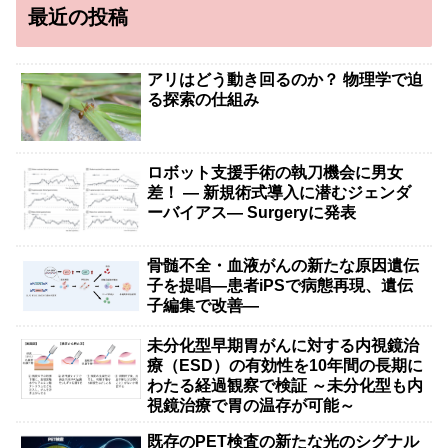
最近の投稿
アリはどう動き回るのか？ 物理学で迫
る探索の仕組み
ロボット支援手術の執刀機会に男女
差！ — 新規術式導入に潜むジェンダ
ーバイアス— Surgeryに発表
骨髄不全・血液がんの新たな原因遺伝
子を提唱―患者iPSで病態再現、遺伝
子編集で改善―
未分化型早期胃がんに対する内視鏡治
療（ESD）の有効性を10年間の長期に
わたる経過観察で検証 ～未分化型も内
視鏡治療で胃の温存が可能～
既存のPET検査の新たな光のシグナル