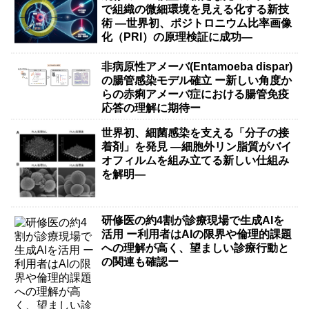
で組織の微細環境を見える化する新技
術 ―世界初、ポジトロニウム比率画像
化（PRI）の原理検証に成功―
非病原性アメーバ(Entamoeba dispar)
の腸管感染モデル確立 ー新しい角度か
らの赤痢アメーバ症における腸管免疫
応答の理解に期待ー
世界初、細菌感染を支える「分子の接
着剤」を発見 ―細胞外リン脂質がバイ
オフィルムを組み立てる新しい仕組み
を解明―
研修医の約4割が診療現場で生成AIを
活用 ー利用者はAIの限界や倫理的課題
への理解が高く、望ましい診療行動と
の関連も確認ー