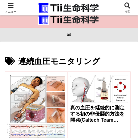
医療保健・生命・生物の情報インフラ。
メニュー
検索
ad
連続血圧モニタリング
真の血圧を継続的に測定
する初の非侵襲的方法を
開発(Caltech Team
Develops First
Noninvasive Method to