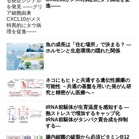
進――
魚の成長は「住む場所」で決まる？ ―
ホルモンと生息環境の隠れた関係
ネコにもヒトと共通する遺伝性腫瘍の
可能性 －共通の基盤を用いた発がん研
究と精密がん医療へ－
tRNA前駆体が生育温度を感知する ―
熱ストレスで増加するキャップ化
tRNA前駆体がタンパク質合成を抑制
する―
腸内細菌の破裂から必須ビタミンB12