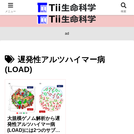
医療保健・生命・生物の情報インフラ。
メニュー
検索
ad
遅発性アルツハイマー病
(LOAD)
大規模ゲノム解析から遅
発性アルツハイマー病
(LOAD)には2つのサブタ