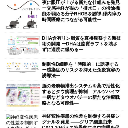
夜に眼圧が上がる新たな仕組みを発見
ー交感神経が眼の「排水口」の掃除機
能を弱める分子RHOBを誘導 緑内障の
時間医療につながる可能性ー
DHA含有リン脂質を直接観察する新技
術の開発 ーDHAは脂質ラフトを壊さ
ずに適度に緩めるー
制御性B細胞を「時限的」に誘導する
ー感染症のリスクを抑えた免疫寛容の
誘導法ー
脳の老廃物排出システムを薬で活性化
するとタウ病理が抑制―アルツハイマ
ー病などタウオパチーの新たな治療戦
略となる可能性―
神経変性疾患の性差を制御する炎症シ
グナルを発見 ――グリア細胞由来
CXCL10がメス特異的にタウ病理を促