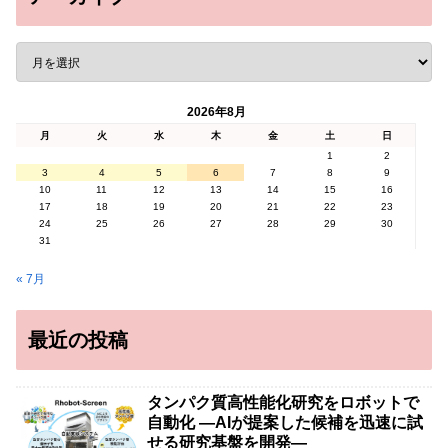
2026年8月
月
火
水
木
金
土
日
1
2
3
4
5
6
7
8
9
10
11
12
13
14
15
16
17
18
19
20
21
22
23
24
25
26
27
28
29
30
31
« 7月
最近の投稿
タンパク質高性能化研究をロボットで
自動化 ―AIが提案した候補を迅速に試
せる研究基盤を開発―