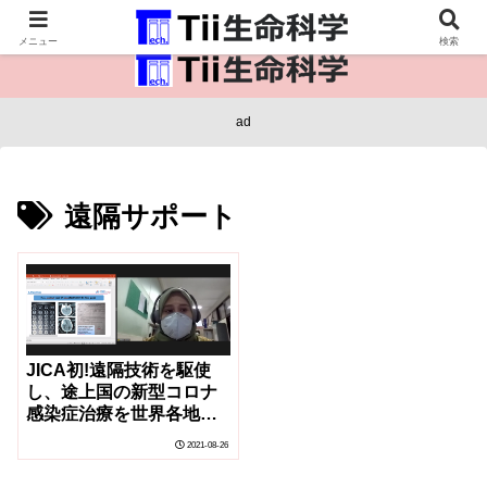
医療保健・生命・生物の情報インフラ。
メニュー
検索
ad
遠隔サポート
JICA初!遠隔技術を駆使
し、途上国の新型コロナ
感染症治療を世界各地で
サポート
2021-08-26