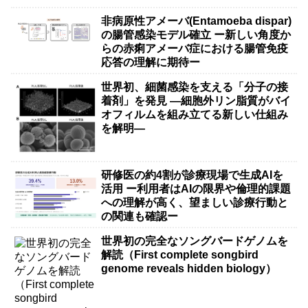
非病原性アメーバ(Entamoeba dispar)
の腸管感染モデル確立 ー新しい角度か
らの赤痢アメーバ症における腸管免疫
応答の理解に期待ー
世界初、細菌感染を支える「分子の接
着剤」を発見 ―細胞外リン脂質がバイ
オフィルムを組み立てる新しい仕組み
を解明―
研修医の約4割が診療現場で生成AIを
活用 ー利用者はAIの限界や倫理的課題
への理解が高く、望ましい診療行動と
の関連も確認ー
世界初の完全なソングバードゲノムを
解読（First complete songbird
genome reveals hidden biology）