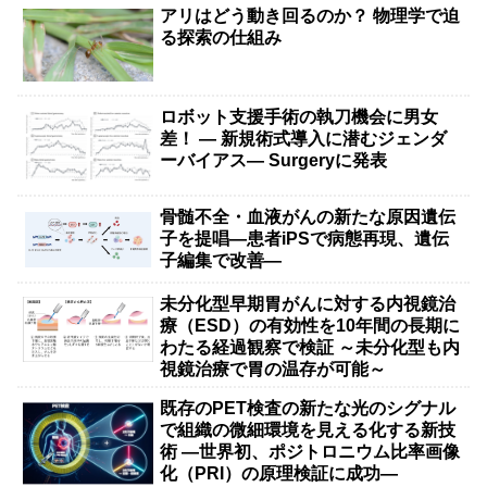
アリはどう動き回るのか？ 物理学で迫
る探索の仕組み
ロボット支援手術の執刀機会に男女
差！ — 新規術式導入に潜むジェンダ
ーバイアス— Surgeryに発表
骨髄不全・血液がんの新たな原因遺伝
子を提唱―患者iPSで病態再現、遺伝
子編集で改善―
未分化型早期胃がんに対する内視鏡治
療（ESD）の有効性を10年間の長期に
わたる経過観察で検証 ～未分化型も内
視鏡治療で胃の温存が可能～
既存のPET検査の新たな光のシグナル
で組織の微細環境を見える化する新技
術 ―世界初、ポジトロニウム比率画像
化（PRI）の原理検証に成功―