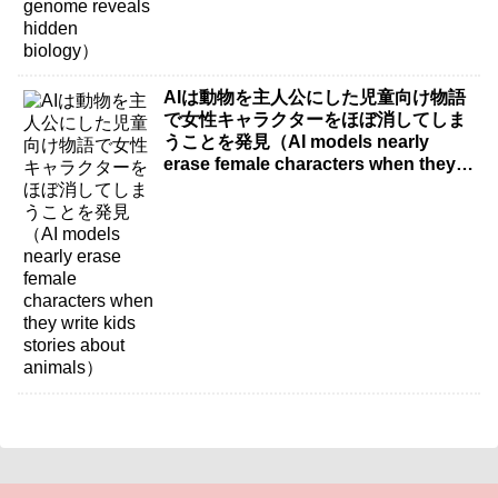
AIは動物を主人公にした児童向け物語
で女性キャラクターをほぼ消してしま
うことを発見（AI models nearly
erase female characters when they
write kids stories about animals）