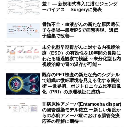
差！ — 新規術式導入に潜むジェンダ
ーバイアス— Surgeryに発表
骨髄不全・血液がんの新たな原因遺伝
子を提唱―患者iPSで病態再現、遺伝
子編集で改善―
未分化型早期胃がんに対する内視鏡治
療（ESD）の有効性を10年間の長期に
わたる経過観察で検証 ～未分化型も内
視鏡治療で胃の温存が可能～
既存のPET検査の新たな光のシグナル
で組織の微細環境を見える化する新技
術 ―世界初、ポジトロニウム比率画像
化（PRI）の原理検証に成功―
非病原性アメーバ(Entamoeba dispar)
の腸管感染モデル確立 ー新しい角度か
らの赤痢アメーバ症における腸管免疫
応答の理解に期待ー