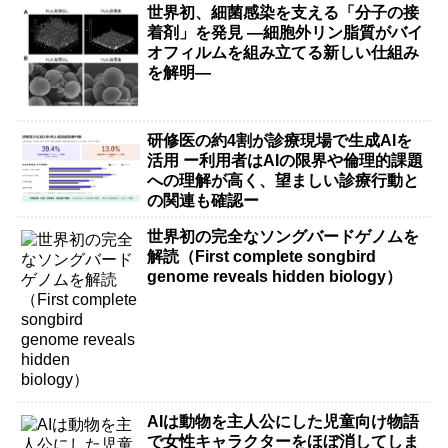
世界初、細菌感染を支える「分子の接
着剤」を発見 ―細胞外リン脂質がバイ
オフィルムを組み立てる新しい仕組み
を解明―
研修医の約4割が診療現場で生成AIを
活用 ー利用者はAIの限界や倫理的課題
への理解が高く、望ましい診療行動と
の関連も確認ー
世界初の完全なソングバードゲノムを
解読（First complete songbird
genome reveals hidden biology）
AIは動物を主人公にした児童向け物語
で女性キャラクターをほぼ消してしま