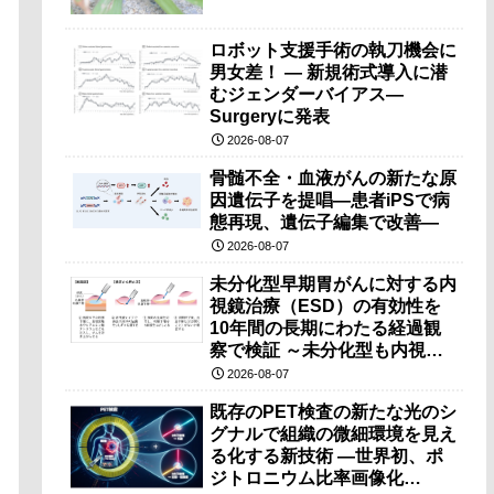
ロボット支援手術の執刀機会に
男女差！ — 新規術式導入に潜
むジェンダーバイアス—
Surgeryに発表
2026-08-07
骨髄不全・血液がんの新たな原
因遺伝子を提唱―患者iPSで病
態再現、遺伝子編集で改善―
2026-08-07
未分化型早期胃がんに対する内
視鏡治療（ESD）の有効性を
10年間の長期にわたる経過観
察で検証 ～未分化型も内視鏡
治療で胃の温存が可能～
2026-08-07
既存のPET検査の新たな光のシ
グナルで組織の微細環境を見え
る化する新技術 ―世界初、ポ
ジトロニウム比率画像化