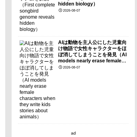
hidden biology）
2026-08-07
AIは動物を主人公にした児童向
け物語で女性キャラクターをほ
ぼ消してしまうことを発見（AI
models nearly erase female
characters when they write
2026-08-07
kids stories about animals）
ad