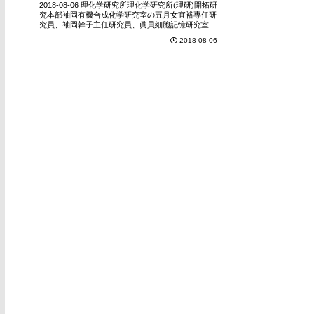
御する～
2018-08-06 理化学研究所理化学研究所(理研)開拓研
究本部袖岡有機合成化学研究室の五月女宜裕専任研
究員、袖岡幹子主任研究員、眞貝細胞記憶研究室の
島津忠広専任研究員、眞貝洋一主任研究員らの共同
2018-08-06
研究グループ※は、タンパク質メチル化反応の...