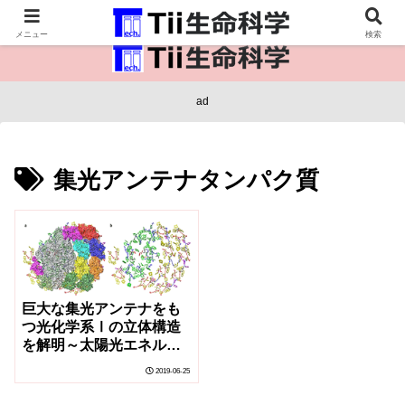
医療保健・生命・生物の情報インフラ。
メニュー
検索
ad
集光アンテナタンパク質
巨大な集光アンテナをも
つ光化学系Ⅰの立体構造
を解明～太陽光エネルギ
ーの高効率利用に前進～
2019-06-25