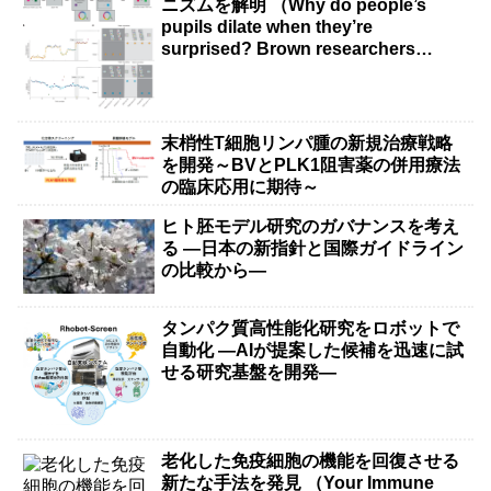
ニズムを解明 （Why do people’s
pupils dilate when they’re
surprised? Brown researchers
explain）
末梢性T細胞リンパ腫の新規治療戦略
を開発～BVとPLK1阻害薬の併用療法
の臨床応用に期待～
ヒト胚モデル研究のガバナンスを考え
る ―日本の新指針と国際ガイドライン
の比較から―
タンパク質高性能化研究をロボットで
自動化 ―AIが提案した候補を迅速に試
せる研究基盤を開発―
老化した免疫細胞の機能を回復させる
新たな手法を発見 （Your Immune