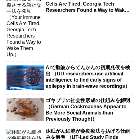
Cells Are Tired. Georgia Tech
Researchers Found a Way to Wake
Them Up.）
AIで脳波からてんかんの初期兆候を検
出 （UD researchers use artificial
intelligence to find early signs of
epilepsy in brain-wave recordings）
ゴキブリの社会性形成の仕組みを解明
（German Cockroaches Appear to
Be More Social Animals than
Previously Thought）
休眠がん細胞が免疫療法を妨げる仕組
みを解明 （UT-Led Study Finds