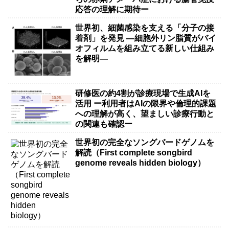
応答の理解に期待ー
世界初、細菌感染を支える「分子の接
着剤」を発見 ―細胞外リン脂質がバイ
オフィルムを組み立てる新しい仕組み
を解明―
研修医の約4割が診療現場で生成AIを
活用 ー利用者はAIの限界や倫理的課題
への理解が高く、望ましい診療行動と
の関連も確認ー
世界初の完全なソングバードゲノムを
解読（First complete songbird
genome reveals hidden biology）