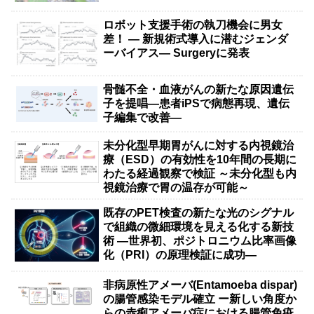
ロボット支援手術の執刀機会に男女
差！ — 新規術式導入に潜むジェンダ
ーバイアス— Surgeryに発表
骨髄不全・血液がんの新たな原因遺伝
子を提唱―患者iPSで病態再現、遺伝
子編集で改善―
未分化型早期胃がんに対する内視鏡治
療（ESD）の有効性を10年間の長期に
わたる経過観察で検証 ～未分化型も内
視鏡治療で胃の温存が可能～
既存のPET検査の新たな光のシグナル
で組織の微細環境を見える化する新技
術 ―世界初、ポジトロニウム比率画像
化（PRI）の原理検証に成功―
非病原性アメーバ(Entamoeba dispar)
の腸管感染モデル確立 ー新しい角度か
らの赤痢アメーバ症における腸管免疫