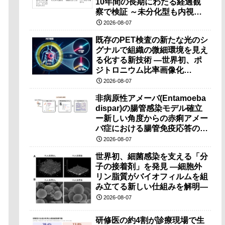
10年間の長期にわたる経過観
察で検証 ～未分化型も内視鏡
治療で胃の温存が可能～
2026-08-07
既存のPET検査の新たな光のシ
グナルで組織の微細環境を見え
る化する新技術 ―世界初、ポ
ジトロニウム比率画像化
（PRI）の原理検証に成功―
2026-08-07
非病原性アメーバ(Entamoeba
dispar)の腸管感染モデル確立
ー新しい角度からの赤痢アメー
バ症における腸管免疫応答の理
解に期待ー
2026-08-07
世界初、細菌感染を支える「分
子の接着剤」を発見 ―細胞外
リン脂質がバイオフィルムを組
み立てる新しい仕組みを解明―
2026-08-07
研修医の約4割が診療現場で生