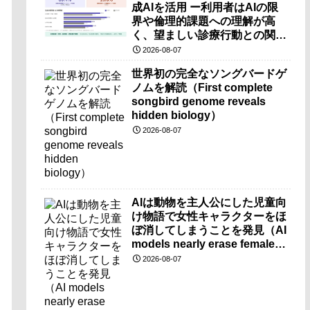
成AIを活用 ー利用者はAIの限
界や倫理的課題への理解が高
く、望ましい診療行動との関連
も確認ー
2026-08-07
世界初の完全なソングバードゲ
ノムを解読（First complete
songbird genome reveals
hidden biology）
2026-08-07
AIは動物を主人公にした児童向
け物語で女性キャラクターをほ
ぼ消してしまうことを発見（AI
models nearly erase female
characters when they write
2026-08-07
kids stories about animals）