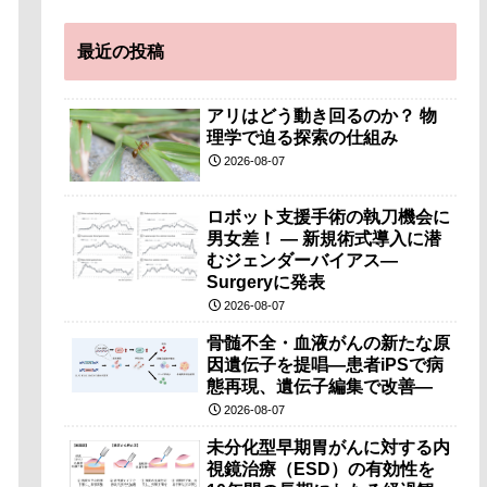
最近の投稿
アリはどう動き回るのか？ 物
理学で迫る探索の仕組み
2026-08-07
ロボット支援手術の執刀機会に
男女差！ — 新規術式導入に潜
むジェンダーバイアス—
Surgeryに発表
2026-08-07
骨髄不全・血液がんの新たな原
因遺伝子を提唱―患者iPSで病
態再現、遺伝子編集で改善―
2026-08-07
未分化型早期胃がんに対する内
視鏡治療（ESD）の有効性を