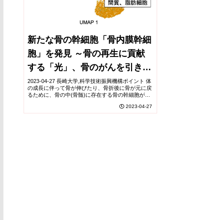
新たな骨の幹細胞「骨内膜幹細
胞」を発見 ～骨の再生に貢献
する「光」、骨のがんを引き起
こす「影」を併せ持つクリティ
2023-04-27 長崎大学,科学技術振興機構ポイント 体
の成長に伴って骨が伸びたり、骨折後に骨が元に戻
カルな幹細胞～
るために、骨の中(骨髄)に存在する骨の幹細胞が大
きな役割を果たしていると以前から考えられていま
2023-04-27
したが、特に小児、成長期における骨の幹細...