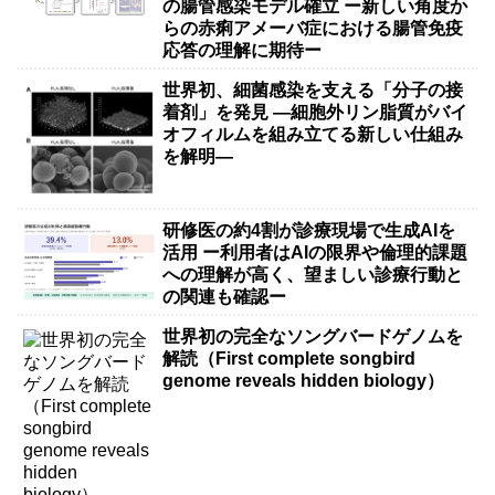
の腸管感染モデル確立 ー新しい角度か
らの赤痢アメーバ症における腸管免疫
応答の理解に期待ー
世界初、細菌感染を支える「分子の接
着剤」を発見 ―細胞外リン脂質がバイ
オフィルムを組み立てる新しい仕組み
を解明―
研修医の約4割が診療現場で生成AIを
活用 ー利用者はAIの限界や倫理的課題
への理解が高く、望ましい診療行動と
の関連も確認ー
世界初の完全なソングバードゲノムを
解読（First complete songbird
genome reveals hidden biology）