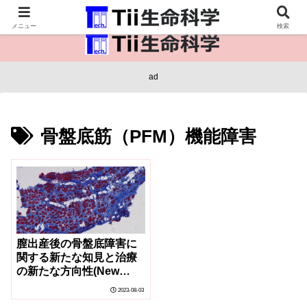
医療保健・生命・生物の情報インフラ。
メニュー
検索
ad
骨盤底筋（PFM）機能障害
膣出産後の骨盤底障害に
関する新たな知見と治療
の新たな方向性(New
Insights on Pelvic Floor
2023-08-03
Damage after Vaginal