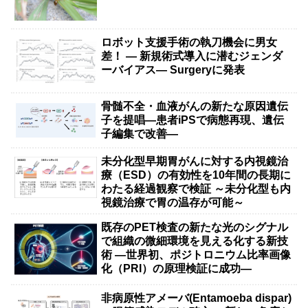
ロボット支援手術の執刀機会に男女
差！ — 新規術式導入に潜むジェンダ
ーバイアス— Surgeryに発表
骨髄不全・血液がんの新たな原因遺伝
子を提唱―患者iPSで病態再現、遺伝
子編集で改善―
未分化型早期胃がんに対する内視鏡治
療（ESD）の有効性を10年間の長期に
わたる経過観察で検証 ～未分化型も内
視鏡治療で胃の温存が可能～
既存のPET検査の新たな光のシグナル
で組織の微細環境を見える化する新技
術 ―世界初、ポジトロニウム比率画像
化（PRI）の原理検証に成功―
非病原性アメーバ(Entamoeba dispar)