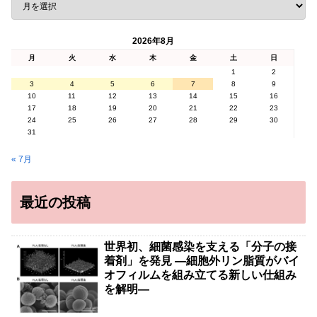
2026年8月
月
火
水
木
金
土
日
1
2
3
4
5
6
7
8
9
10
11
12
13
14
15
16
17
18
19
20
21
22
23
24
25
26
27
28
29
30
31
« 7月
最近の投稿
世界初、細菌感染を支える「分子の接
着剤」を発見 ―細胞外リン脂質がバイ
オフィルムを組み立てる新しい仕組み
を解明―