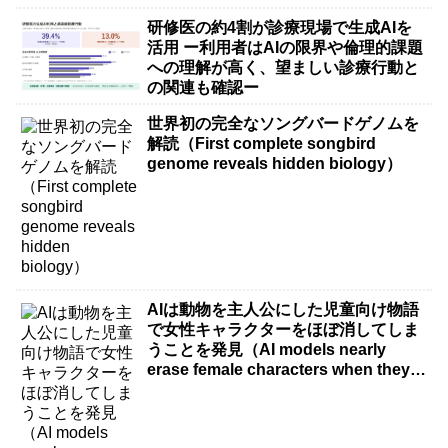
研修医の約4割が診療現場で生成AIを
活用 ー利用者はAIの限界や倫理的課題
への理解が高く、望ましい診療行動と
の関連も確認ー
世界初の完全なソングバードゲノムを
解読（First complete songbird
genome reveals hidden biology）
AIは動物を主人公にした児童向け物語
で女性キャラクターをほぼ消してしま
うことを発見（AI models nearly
erase female characters when they
write kids stories about animals）