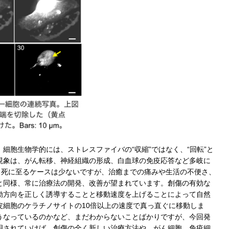
細胞生物学的には、ストレスファイバの“収縮”ではなく、“回転”と
現象は、がん転移、神経組織の形成、白血球の免疫応答など多岐に
、死に至るケースは少ないですが、治癒までの痛みや生活の不便さ、
と同様、常に治療法の開発、改善が望まれています。創傷の有効な
動方向を正しく誘導することと移動速度を上げることによって自然
細胞のケラチノサイトの10倍以上の速度で真っ直ぐに移動しま
うなっているのかなど、まだわからないことばかりですが、今回発
明されていけば、創傷の全く新しい治療方法や、がん細胞、免疫細