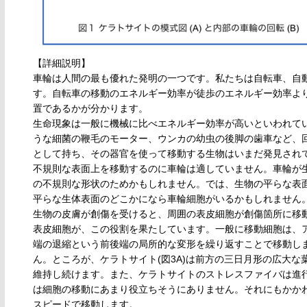
【詳細説明】
車輪は人間の最も優れた発明の一つです。私たちは自転車、自
す。自転車の移動のエネルギー効率が徒歩のエネルギー効率よ
置であるかが分かります。
生命現象は一般に機械に比べエネルギー効率が高いといわれて
うな細菌の鞭毛のモーター、ウンカの幼虫の後脚の歯車など、
として持ち、その器官を使って移動する生物はいまだ発見され
不規則な表面上を移動するのに車輪は適していません。車輪が
の不規則な形状のためかもしれません。では、生物の平らな表
平らな生体表面のどこかになら車輪細胞がいるかもしれません
生物の皮膚が創傷を受けると、周囲の表皮細胞が創傷箇所に移動し修復し
表皮細胞が、この役割を果たしています。一般に移動細胞は、
端の退縮という前後端の局所的な変形を繰り返すことで移動しま
ん。ところが、ケラトサイト(図3A)は前方の三日月形の広大
維持し続けます。また、ケラトサイトのストレスファイバは進行
は細胞の移動にあまり役立ちそうにありません。それにもかかわ
スピードで移動します。