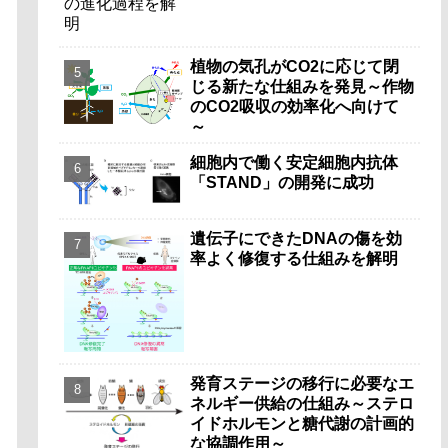
植物の気孔がCO2に応じて閉
じる新たな仕組みを発見～作物
のCO2吸収の効率化へ向けて
～
細胞内で働く安定細胞内抗体
「STAND」の開発に成功
遺伝子にできたDNAの傷を効
率よく修復する仕組みを解明
発育ステージの移行に必要なエ
ネルギー供給の仕組み～ステロ
イドホルモンと糖代謝の計画的
な協調作用～