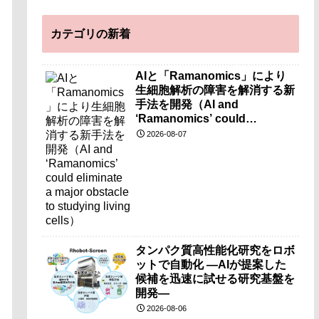
カテゴリの新着
AIと「Ramanomics」により
生細胞解析の障害を解消する新
手法を開発（AI and
‘Ramanomics’ could
eliminate a major obstacle to
2026-08-07
studying living cells）
タンパク質高性能化研究をロボ
ットで自動化 ―AIが提案した
候補を迅速に試せる研究基盤を
開発―
2026-08-06