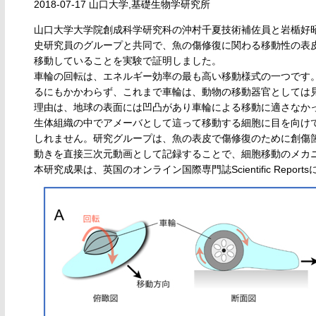
2018-07-17 山口大学,基礎生物学研究所
山口大学大学院創成科学研究科の沖村千夏技術補佐員と岩楯好
史研究員のグループと共同で、魚の傷修復に関わる移動性の表
移動していることを実験で証明しました。
車輪の回転は、エネルギー効率の最も高い移動様式の一つです
るにもかかわらず、これまで車輪は、動物の移動器官としては
理由は、地球の表面には凹凸があり車輪による移動に適さなか
生体組織の中でアメーバとして這って移動する細胞に目を向け
しれません。研究グループは、魚の表皮で傷修復のために創傷
動きを直接三次元動画として記録することで、細胞移動のメカ
本研究成果は、英国のオンライン国際専門誌Scientific Repor