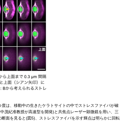
今度は、移動中の生きたケラトサイトの中でストレスファイバが確
野中茂紀准教授が高速型を開発)と共焦点レーザー顕微鏡を用い、三
断面を見ると(図5)、ストレスファイバを示す輝点は明らかに回転