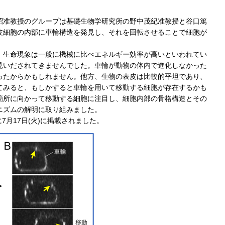
昭准教授のグループは基礎生物学研究所の野中茂紀准教授と谷口篤
皮細胞の内部に車輪構造を発見し、それを回転させることで細胞が
。生命現象は一般に機械に比べエネルギー効率が高いといわれてい
見いだされてきませんでした。車輪が動物の体内で進化しなかった
ったからかもしれません。他方、生物の表皮は比較的平坦であり、
てみると、もしかすると車輪を用いて移動する細胞が存在するかも
箇所に向かって移動する細胞に注目し、細胞内部の骨格構造とその
ニズムの解明に取り組みました。
tsに7月17日(火)に掲載されました。