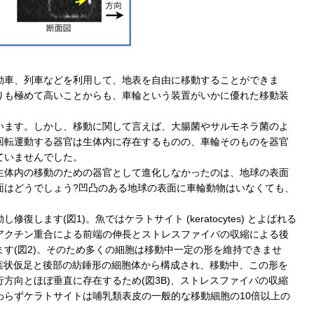
動車、列車などを利用して、地表を自由に移動することができま
りも極めて高いことからも、車輪という装置がいかに優れた移動装
います。しかし、移動に関して言えば、大腸菌やサルモネラ菌のよ
回転運動する器官は生体内に存在するものの、車輪そのものを器官
ていませんでした。
生体内の移動のための器官として進化しなかったのは、地球の表面
面はどうでしょう?凹凸のある地球の表面に車輪動物はいなくても、
。
ます(図1)。魚ではケラトサイト (keratocytes) とよばれる
アクチン重合による前端の伸長とストレスファイバの収縮による後
す(図2)。そのため多くの細胞は移動中一定の形を維持できませ
な葉状仮足と後部の紡錘形の細胞体から構成され、移動中、この形を
方向とほぼ垂直に存在するため(図3B)、ストレスファイバの収縮
らずケラトサイトは哺乳類表皮の一般的な移動細胞の10倍以上の