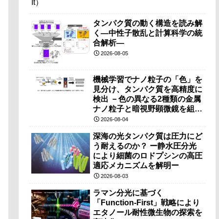
タンパク質の動く構造を読み解
く―中性子散乱と計算科学の統
合解析―
2026-08-05
機械学習でナノ粒子の「色」を
見分け、タンパク質を高精度に
検出 －色の異なる2種類の金属
ナノ粒子と暗視野顕微鏡を組み
合わせ、従来法では難しかった
2026-08-04
抗体タンパク質などの大きな分
深海の光タンパク質は圧力にど
子の検出を実現－
う耐えるのか？ ー静水圧分光
により細菌のロドプシンの高圧
適応メカニズムを解明ー
2026-08-03
ラマン分光に基づく
「Function-First」戦略により
エタノール耐性微生物の探索を