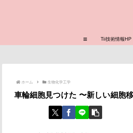
≡
Tii技術情報HP
ホーム
生物化学工学
車輪細胞見つけた 〜新しい細胞