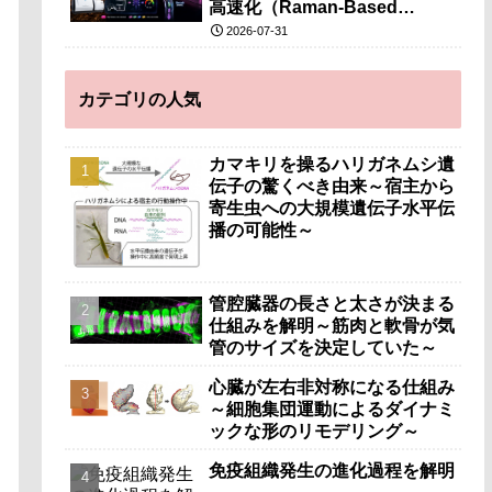
高速化（Raman-Based
“Function-First” Strategy
2026-07-31
Accelerates Discovery of
Ethanol-Tolerant Microbes）
カテゴリの人気
カマキリを操るハリガネムシ遺
伝子の驚くべき由来～宿主から
寄生虫への大規模遺伝子水平伝
播の可能性～
管腔臓器の長さと太さが決まる
仕組みを解明～筋肉と軟骨が気
管のサイズを決定していた～
心臓が左右非対称になる仕組み
～細胞集団運動によるダイナミ
ックな形のリモデリング～
免疫組織発生の進化過程を解明