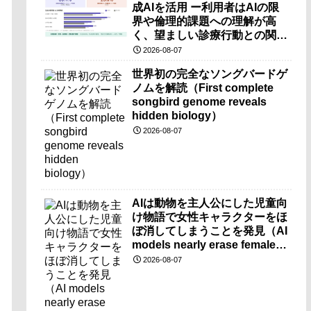
成AIを活用 ー利用者はAIの限
界や倫理的課題への理解が高
く、望ましい診療行動との関連
も確認ー
2026-08-07
世界初の完全なソングバードゲ
ノムを解読（First complete
songbird genome reveals
hidden biology）
2026-08-07
AIは動物を主人公にした児童向
け物語で女性キャラクターをほ
ぼ消してしまうことを発見（AI
models nearly erase female
characters when they write
2026-08-07
kids stories about animals）