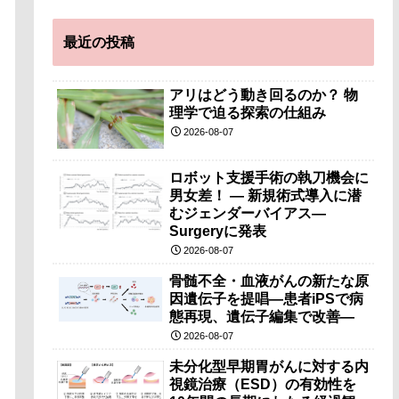
最近の投稿
アリはどう動き回るのか？ 物
理学で迫る探索の仕組み
2026-08-07
ロボット支援手術の執刀機会に
男女差！ — 新規術式導入に潜
むジェンダーバイアス—
Surgeryに発表
2026-08-07
骨髄不全・血液がんの新たな原
因遺伝子を提唱―患者iPSで病
態再現、遺伝子編集で改善―
2026-08-07
未分化型早期胃がんに対する内
視鏡治療（ESD）の有効性を