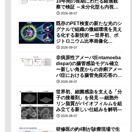
10年間の長期にわたる経過観
察で検証 ～未分化型も内視鏡
治療で胃の温存が可能～
2026-08-07
既存のPET検査の新たな光のシ
グナルで組織の微細環境を見え
る化する新技術 ―世界初、ポ
ジトロニウム比率画像化
（PRI）の原理検証に成功―
2026-08-07
非病原性アメーバ(Entamoeba
dispar)の腸管感染モデル確立
ー新しい角度からの赤痢アメー
バ症における腸管免疫応答の理
解に期待ー
2026-08-07
世界初、細菌感染を支える「分
子の接着剤」を発見 ―細胞外
リン脂質がバイオフィルムを組
み立てる新しい仕組みを解明―
2026-08-07
研修医の約4割が診療現場で生