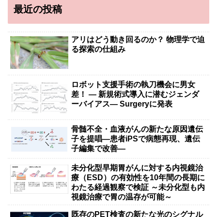
最近の投稿
アリはどう動き回るのか？ 物理学で迫
る探索の仕組み
ロボット支援手術の執刀機会に男女
差！ — 新規術式導入に潜むジェンダ
ーバイアス— Surgeryに発表
骨髄不全・血液がんの新たな原因遺伝
子を提唱―患者iPSで病態再現、遺伝
子編集で改善―
未分化型早期胃がんに対する内視鏡治
療（ESD）の有効性を10年間の長期に
わたる経過観察で検証 ～未分化型も内
視鏡治療で胃の温存が可能～
既存のPET検査の新たな光のシグナル