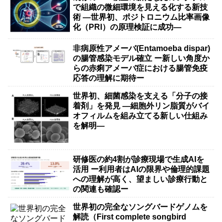
で組織の微細環境を見える化する新技
術 ―世界初、ポジトロニウム比率画像
化（PRI）の原理検証に成功―
非病原性アメーバ(Entamoeba dispar)
の腸管感染モデル確立 ー新しい角度か
らの赤痢アメーバ症における腸管免疫
応答の理解に期待ー
世界初、細菌感染を支える「分子の接
着剤」を発見 ―細胞外リン脂質がバイ
オフィルムを組み立てる新しい仕組み
を解明―
研修医の約4割が診療現場で生成AIを
活用 ー利用者はAIの限界や倫理的課題
への理解が高く、望ましい診療行動と
の関連も確認ー
世界初の完全なソングバードゲノムを
解読（First complete songbird