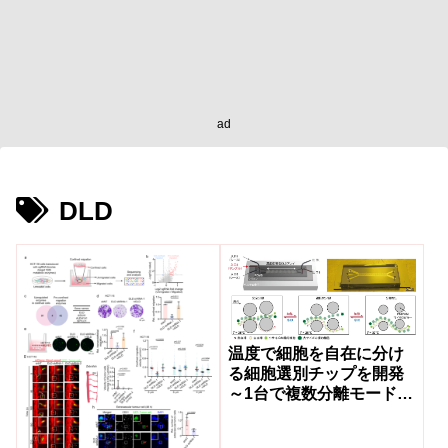
ad
DLD
温度で細胞を自在に分け
る細胞選別チップを開発
～1台で複数分離モードを
実現。がん診断・再生医
療応用に期待～