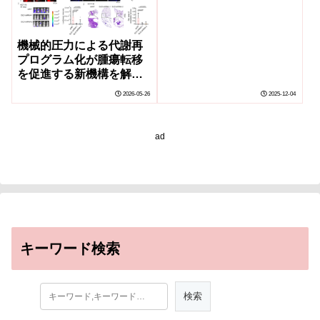
機械的圧力による代謝再
プログラム化が腫瘍転移
を促進する新機構を解明
（Researchers Reveal
2026-05-26
2025-12-04
Novel Mechanism
Where Mechanical
Pressure-driven
ad
Metabolic
Reprogramming
Promotes Tumor
Metastasis）
キーワード検索