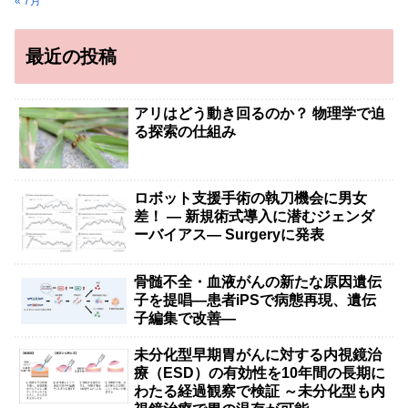
« 7月
最近の投稿
アリはどう動き回るのか？ 物理学で迫
る探索の仕組み
ロボット支援手術の執刀機会に男女
差！ — 新規術式導入に潜むジェンダ
ーバイアス— Surgeryに発表
骨髄不全・血液がんの新たな原因遺伝
子を提唱―患者iPSで病態再現、遺伝
子編集で改善―
未分化型早期胃がんに対する内視鏡治
療（ESD）の有効性を10年間の長期に
わたる経過観察で検証 ～未分化型も内