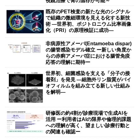
視鏡治療で胃の温存が可能～
既存のPET検査の新たな光のシグナル
で組織の微細環境を見える化する新技
術 ―世界初、ポジトロニウム比率画像
化（PRI）の原理検証に成功―
非病原性アメーバ(Entamoeba dispar)
の腸管感染モデル確立 ー新しい角度か
らの赤痢アメーバ症における腸管免疫
応答の理解に期待ー
世界初、細菌感染を支える「分子の接
着剤」を発見 ―細胞外リン脂質がバイ
オフィルムを組み立てる新しい仕組み
を解明―
研修医の約4割が診療現場で生成AIを
活用 ー利用者はAIの限界や倫理的課題
への理解が高く、望ましい診療行動と
の関連も確認ー