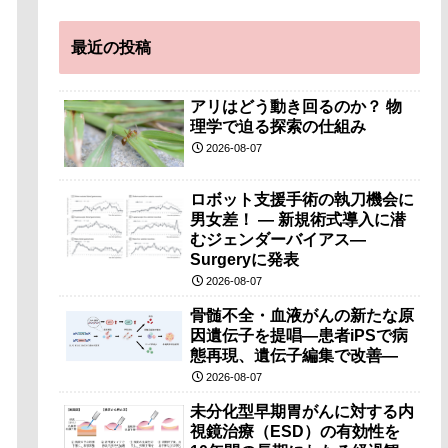
最近の投稿
アリはどう動き回るのか？ 物
理学で迫る探索の仕組み
2026-08-07
ロボット支援手術の執刀機会に
男女差！ — 新規術式導入に潜
むジェンダーバイアス—
Surgeryに発表
2026-08-07
骨髄不全・血液がんの新たな原
因遺伝子を提唱―患者iPSで病
態再現、遺伝子編集で改善―
2026-08-07
未分化型早期胃がんに対する内
視鏡治療（ESD）の有効性を