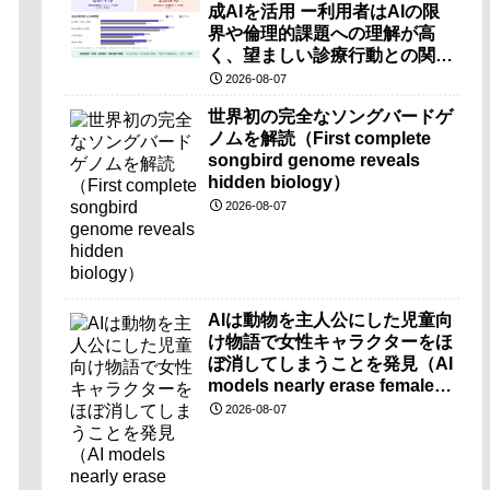
成AIを活用 ー利用者はAIの限
界や倫理的課題への理解が高
く、望ましい診療行動との関連
も確認ー
2026-08-07
世界初の完全なソングバードゲ
ノムを解読（First complete
songbird genome reveals
hidden biology）
2026-08-07
AIは動物を主人公にした児童向
け物語で女性キャラクターをほ
ぼ消してしまうことを発見（AI
models nearly erase female
characters when they write
2026-08-07
kids stories about animals）