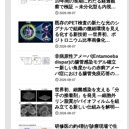
10年間の長期にわたる経過観
察で検証 ～未分化型も内視鏡
治療で胃の温存が可能～
2026-08-07
既存のPET検査の新たな光のシ
グナルで組織の微細環境を見え
る化する新技術 ―世界初、ポ
ジトロニウム比率画像化
（PRI）の原理検証に成功―
2026-08-07
非病原性アメーバ(Entamoeba
dispar)の腸管感染モデル確立
ー新しい角度からの赤痢アメー
バ症における腸管免疫応答の理
解に期待ー
2026-08-07
世界初、細菌感染を支える「分
子の接着剤」を発見 ―細胞外
リン脂質がバイオフィルムを組
み立てる新しい仕組みを解明―
2026-08-07
研修医の約4割が診療現場で生