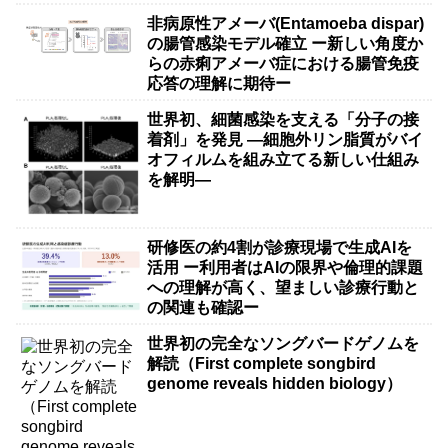
非病原性アメーバ(Entamoeba dispar)
の腸管感染モデル確立 ー新しい角度か
らの赤痢アメーバ症における腸管免疫
応答の理解に期待ー
世界初、細菌感染を支える「分子の接
着剤」を発見 ―細胞外リン脂質がバイ
オフィルムを組み立てる新しい仕組み
を解明―
研修医の約4割が診療現場で生成AIを
活用 ー利用者はAIの限界や倫理的課題
への理解が高く、望ましい診療行動と
の関連も確認ー
世界初の完全なソングバードゲノムを
解読（First complete songbird
genome reveals hidden biology）