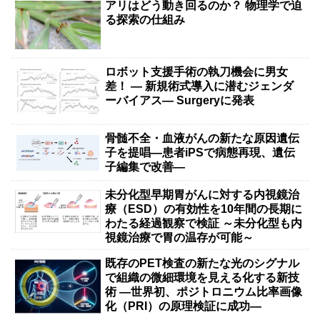
アリはどう動き回るのか？ 物理学で迫
る探索の仕組み
ロボット支援手術の執刀機会に男女
差！ — 新規術式導入に潜むジェンダ
ーバイアス— Surgeryに発表
骨髄不全・血液がんの新たな原因遺伝
子を提唱―患者iPSで病態再現、遺伝
子編集で改善―
未分化型早期胃がんに対する内視鏡治
療（ESD）の有効性を10年間の長期に
わたる経過観察で検証 ～未分化型も内
視鏡治療で胃の温存が可能～
既存のPET検査の新たな光のシグナル
で組織の微細環境を見える化する新技
術 ―世界初、ポジトロニウム比率画像
化（PRI）の原理検証に成功―