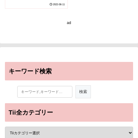
チンが開発される可能性
2022-08-11
(New method of nasal
vaccine delivery could
lead to better vaccines
ad
for HIV and COVID-19)
キーワード検索
Tii全カテゴリー