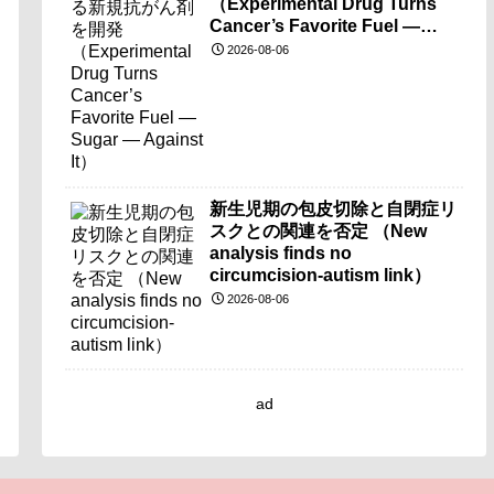
（Experimental Drug Turns
Cancer’s Favorite Fuel —
Sugar — Against It）
2026-08-06
新生児期の包皮切除と自閉症リ
スクとの関連を否定 （New
analysis finds no
circumcision-autism link）
2026-08-06
ad