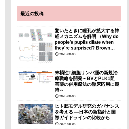
最近の投稿
驚いたときに瞳孔が拡大する神
経メカニズムを解明 （Why do
people’s pupils dilate when
they’re surprised? Brown
researchers explain）
2026-08-06
末梢性T細胞リンパ腫の新規治
療戦略を開発～BVとPLK1阻
害薬の併用療法の臨床応用に期
待～
2026-08-06
ヒト胚モデル研究のガバナンス
を考える ―日本の新指針と国
際ガイドラインの比較から―
2026-08-06