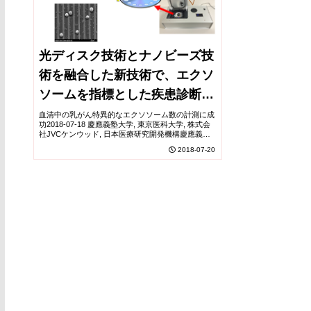
光ディスク技術とナノビーズ技
術を融合した新技術で、エクソ
ソームを指標とした疾患診断の
実現へ
血清中の乳がん特異的なエクソソーム数の計測に成
功2018-07-18 慶應義塾大学, 東京医科大学, 株式会
社JVCケンウッド, 日本医療研究開発機構慶應義塾
大学医学部医化学教室の加部泰明専任講師らは、東
2018-07-20
京医科大学ナノ粒子先端医学応用講座の...