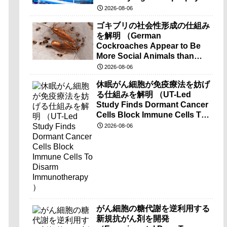
brain-wave recordings）
2026-08-06
ゴキブリの社会性形成の仕組み
を解明 （German
Cockroaches Appear to Be
More Social Animals than
Previously Thought）
2026-08-06
休眠がん細胞が免疫療法を妨げ
る仕組みを解明 （UT-Led
Study Finds Dormant Cancer
Cells Block Immune Cells To
Disarm Immunotherapy）
2026-08-06
がん細胞の糖代謝を逆利用する
新規抗がん剤を開発