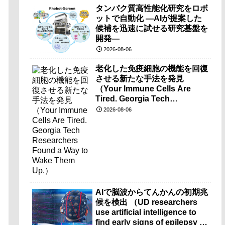
タンパク質高性能化研究をロボ
ットで自動化 ―AIが提案した
候補を迅速に試せる研究基盤を
開発―
2026-08-06
老化した免疫細胞の機能を回復
させる新たな手法を発見
（Your Immune Cells Are
Tired. Georgia Tech
Researchers Found a Way to
2026-08-06
Wake Them Up.）
AIで脳波からてんかんの初期兆
候を検出 （UD researchers
use artificial intelligence to
find early signs of epilepsy in