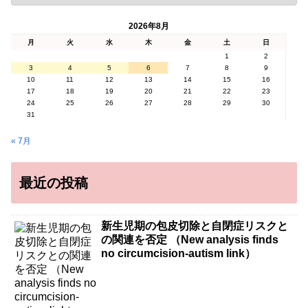
2026年8月
月
火
水
木
金
土
日
1
2
3
4
5
6
7
8
9
10
11
12
13
14
15
16
17
18
19
20
21
22
23
24
25
26
27
28
29
30
31
« 7月
最近の投稿
新生児期の包皮切除と自閉症リスクと
の関連を否定 （New analysis finds
no circumcision-autism link）